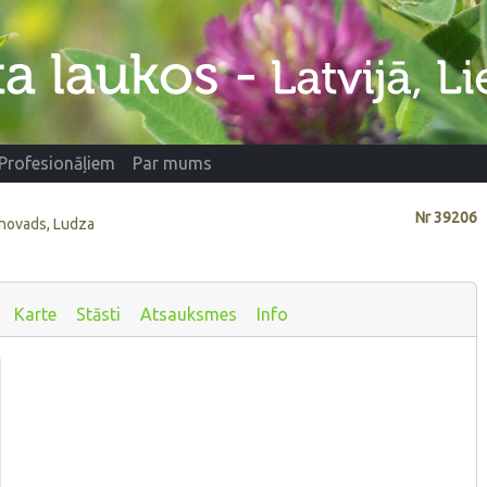
Profesionāļiem
Par mums
Nr
39206
 novads, Ludza
Karte
Stāsti
Atsauksmes
Info