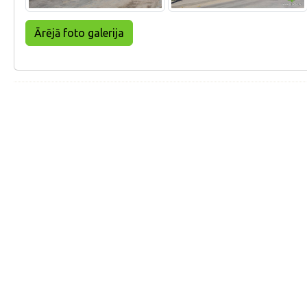
Ārējā foto galerija