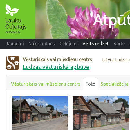
Jaunumi
Naktsmītnes
Ceļojumi
Vērts redzēt
Karte
Vēsturiskais vai mūsdienu centrs
Latvija, Ludzas
Ludzas vēsturiskā apbūve
Vēsturiskais vai mūsdienu centrs
Foto
Specializācija