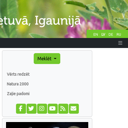
EN
LV
DE
RU
Meklēt
Vērts redzēt
Natura 2000
Zaļie padomi