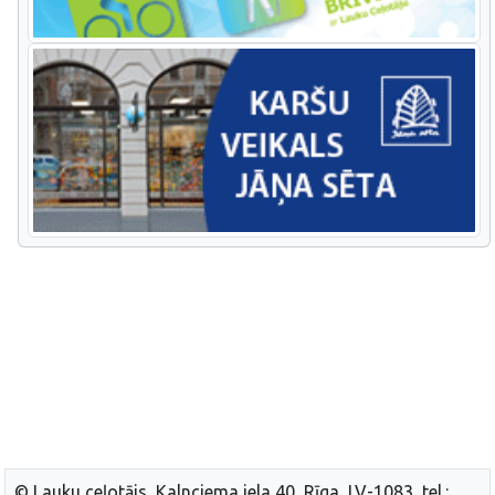
© Lauku ceļotājs, Kalnciema iela 40, Rīga, LV-1083, tel.: