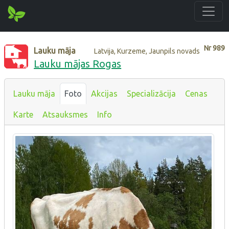
Nr
989
Lauku māja
Latvija, Kurzeme, Jaunpils novads
Lauku mājas Rogas
Lauku māja
Foto
Akcijas
Specializācija
Cenas
Karte
Atsauksmes
Info