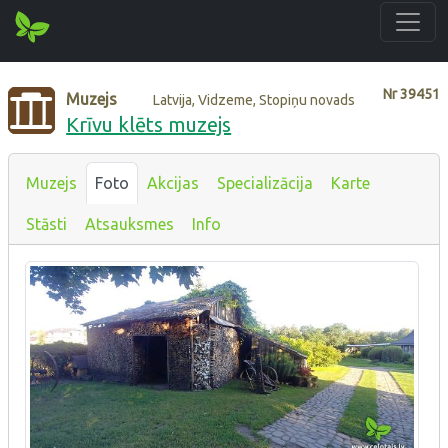
Nr
39451
Muzejs
Latvija, Vidzeme, Stopiņu novads
Krīvu klēts muzejs
Muzejs
Foto
Akcijas
Specializācija
Karte
Stāsti
Atsauksmes
Info