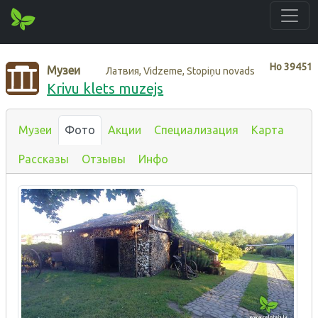
Нo
39451
Музеи
Латвия, Vidzeme, Stopiņu novads
Krivu klets muzejs
Музеи
Фото
Акции
Специализация
Карта
Рассказы
Отзывы
Инфо