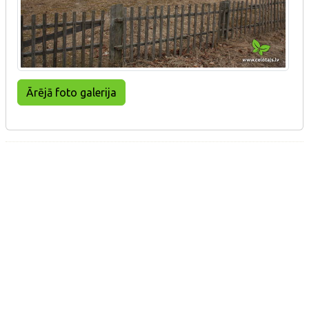
Ārējā foto galerija