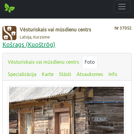
Nr
37052
Vēsturiskais vai mūsdienu centrs
Latvija, Kurzeme
Košrags (Kuoštrõg)
Vēsturiskais vai mūsdienu centrs
Foto
Specializācija
Karte
Stāsti
Atsauksmes
Info