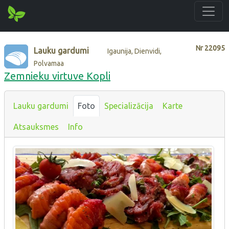
Nr
22095
Lauku gardumi
Igaunija, Dienvidi,
Polvamaa
Zemnieku virtuve Kopli
Lauku gardumi
Foto
Specializācija
Karte
Atsauksmes
Info