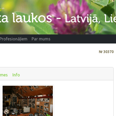
Profesionāļiem
Par mums
Nr
30370
smes
Info