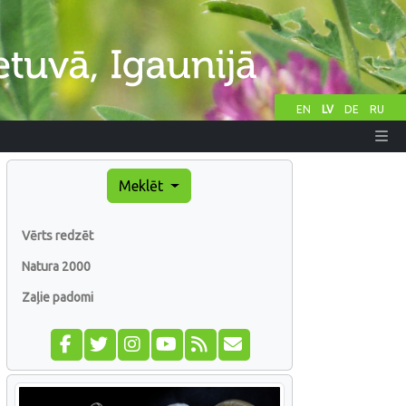
EN
LV
DE
RU
Meklēt
Vērts redzēt
Natura 2000
Zaļie padomi