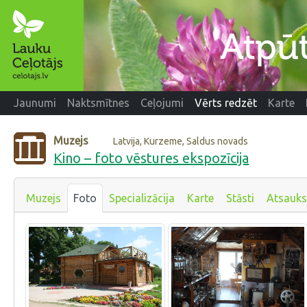
Jaunumi
Naktsmītnes
Ceļojumi
Vērts redzēt
Karte
Muzejs
Latvija, Kurzeme, Saldus novads
Kino – foto vēstures ekspozīcija
Muzejs
Foto
Specializācija
Karte
Stāsti
Atsauk