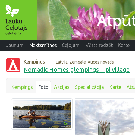
Jaunumi
Naktsmītnes
Ceļojumi
Vērts redzēt
Karte
Kempings
Latvija, Zemgale, Auces novads
Nomadic Homes glempings Tipi village
Kempings
Foto
Akcijas
Specializācija
Karte
Ats