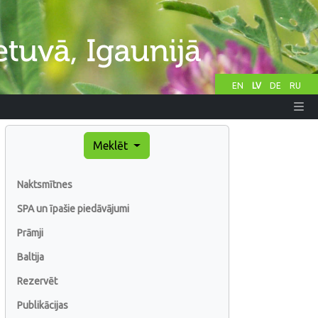
EN
LV
DE
RU
Meklēt
Naktsmītnes
SPA un īpašie piedāvājumi
Prāmji
Baltija
Rezervēt
Publikācijas