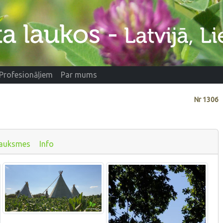
Profesionāļiem
Par mums
Nr
1306
auksmes
Info