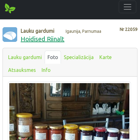
Nr
22059
Lauku gardumi
Igaunija, Parnumaa
Hoidised Riinalt
Lauku gardumi
Foto
Specializācija
Karte
Atsauksmes
Info