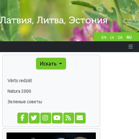
EN
LV
DE
RU
Искать
Vērts redzēt
Natura 2000
Зеленые советы