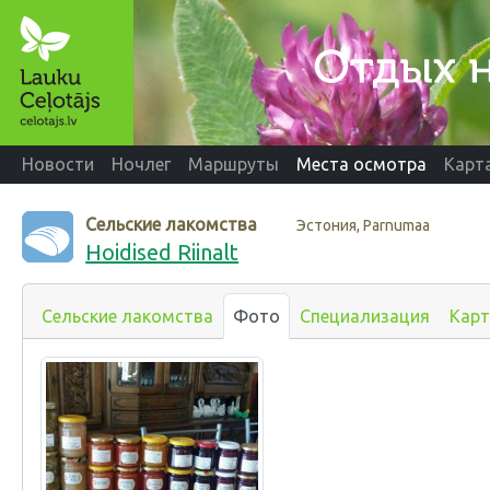
Новости
Ночлег
Маршруты
Места осмотра
Карт
Сельские лакомства
Эстония, Parnumaa
Hoidised Riinalt
Сельские лакомства
Фото
Специализация
Карт