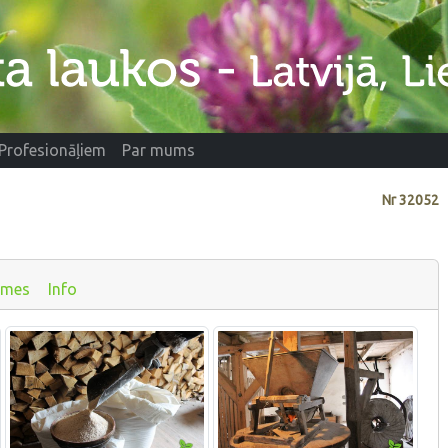
Profesionāļiem
Par mums
Nr
32052
smes
Info