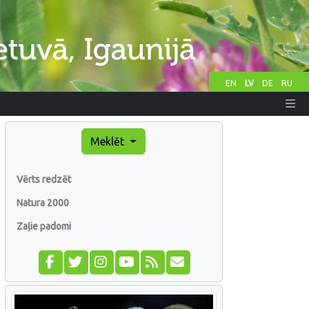
EN
LV
DE
RU
Meklēt
Vērts redzēt
Natura 2000
Zaļie padomi