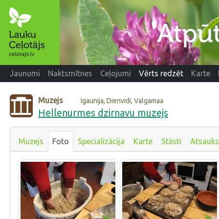
Jaunumi
Naktsmītnes
Ceļojumi
Vērts redzēt
Karte
Muzejs
Igaunija, Dienvidi, Valgamaa
Hellenurmes dzirnavu muzejs
Muzejs
Foto
Specializācija
Karte
Stāsti
Atsauk