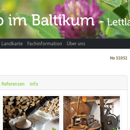
Landkarte
Fachinformation
Über uns
No
32052
Referenzen
Info