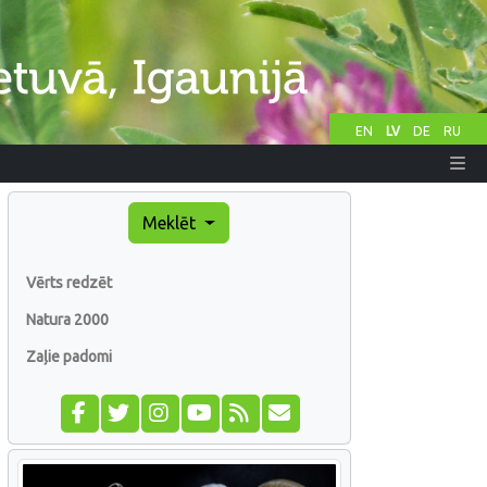
EN
LV
DE
RU
Meklēt
Vērts redzēt
Natura 2000
Zaļie padomi