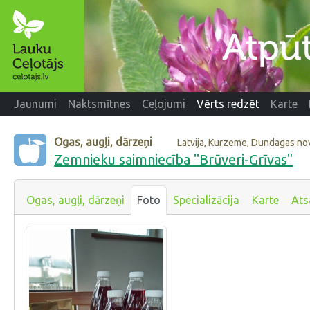
Jaunumi
Naktsmītnes
Ceļojumi
Vērts redzēt
Karte
Ogas, augļi, dārzeņi
Latvija, Kurzeme, Dundagas no
Zemnieku saimniecība "Brūveri-Grīvas"
Ogas, augļi, dārzeņi
Foto
Specializācija
Karte
Ats