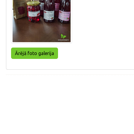
Ārējā foto galerija