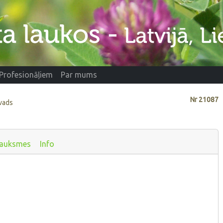
Profesionāļiem
Par mums
Nr
21087
vads
auksmes
Info