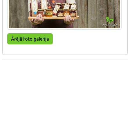
Ārējā foto galerija