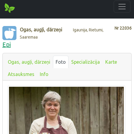
Nr
22036
Ogas, augļi, dārzeņi
Igaunija, Rietumi,
Saaremaa
Epi
Ogas, augļi, dārzeņi
Foto
Specializācija
Karte
Atsauksmes
Info