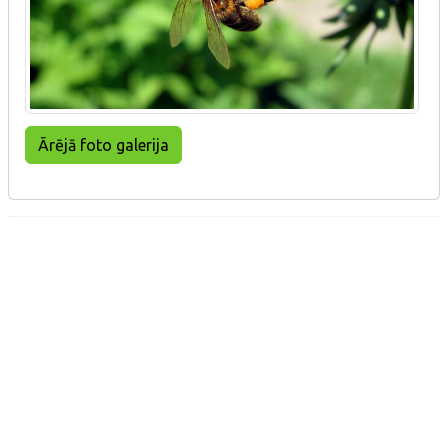
Ārējā foto galerija