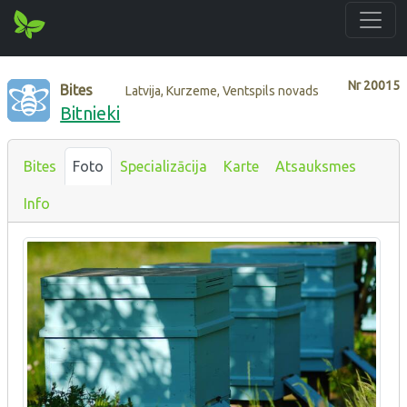
Nr
20015
Bites
Latvija, Kurzeme, Ventspils novads
Bitnieki
Bites
Foto
Specializācija
Karte
Atsauksmes
Info