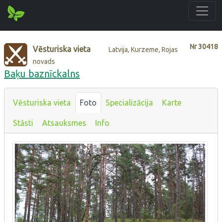
Nr
30418
Vēsturiska vieta
Latvija, Kurzeme, Rojas
novads
Baķu baznīckalns
Vēsturiska vieta
Foto
Specializācija
Karte
Stāsti
Atsauksmes
Info