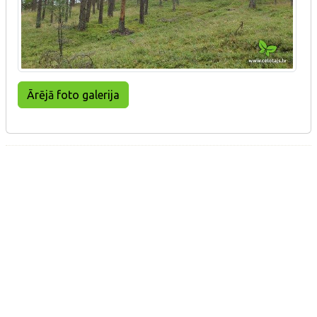
Ārējā foto galerija