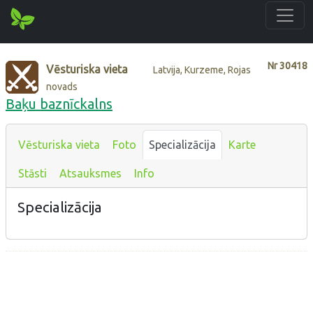
Nr
30418
Vēsturiska vieta
Latvija, Kurzeme, Rojas
novads
Baķu baznīckalns
Vēsturiska vieta
Foto
Specializācija
Karte
Stāsti
Atsauksmes
Info
Specializācija