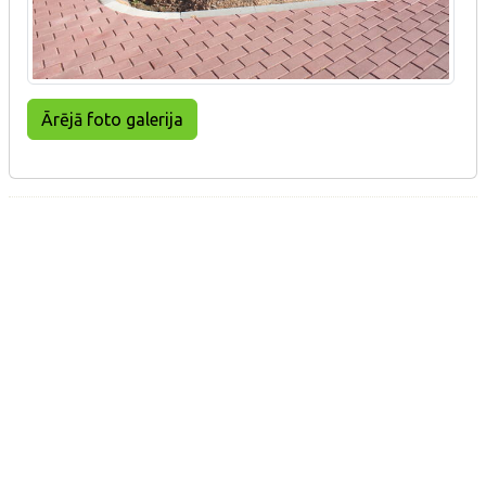
Ārējā foto galerija