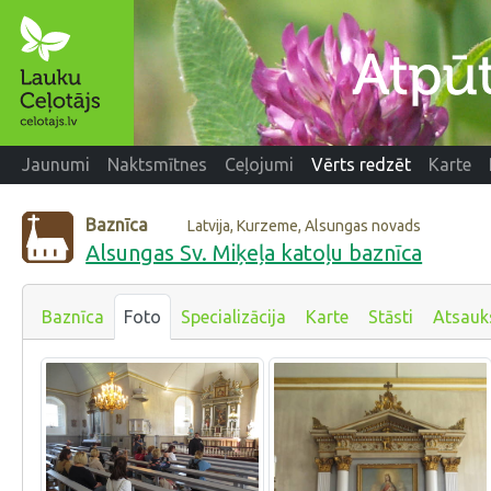
Jaunumi
Naktsmītnes
Ceļojumi
Vērts redzēt
Karte
Baznīca
Latvija, Kurzeme, Alsungas novads
Alsungas Sv. Miķeļa katoļu baznīca
Baznīca
Foto
Specializācija
Karte
Stāsti
Atsau