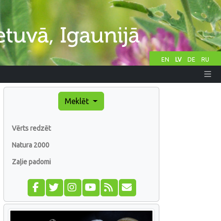
EN
LV
DE
RU
Meklēt
Vērts redzēt
Natura 2000
Zaļie padomi