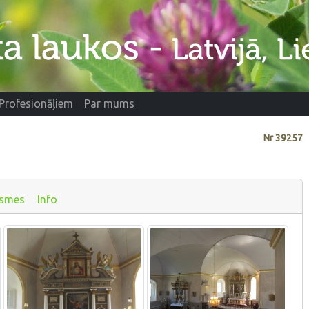
Profesionāļiem
Par mums
Nr
39257
ksmes
Info