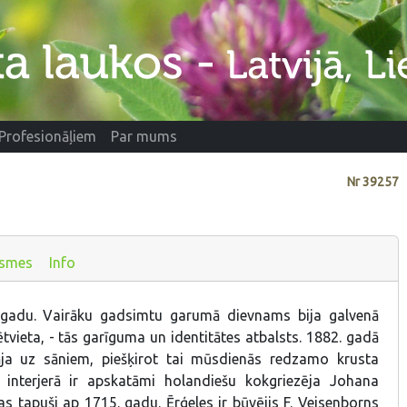
Profesionāļiem
Par mums
Nr
39257
ksmes
Info
gadu. Vairāku gadsimtu garumā dievnams bija galvenā
tvieta, - tās garīguma un identitātes atbalsts. 1882. gadā
āja uz sāniem, piešķirot tai mūsdienās redzamo krusta
interjerā ir apskatāmi holandiešu kokgriezēja Johana
s tapuši ap 1715. gadu. Ērģeles ir būvējis F. Veisenborns