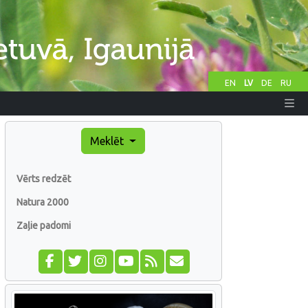
EN
LV
DE
RU
Meklēt
Vērts redzēt
Natura 2000
Zaļie padomi