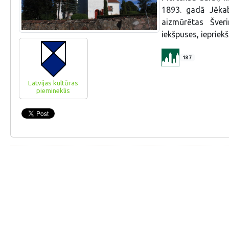
1893. gadā Jēkab
aizmūrētas Šver
iekšpuses, iepriekš
187
Latvijas kultūras
piemineklis