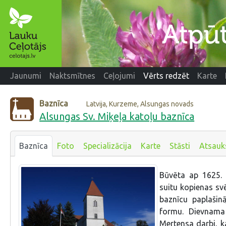
Jaunumi
Naktsmītnes
Ceļojumi
Vērts redzēt
Karte
Baznīca
Latvija, Kurzeme, Alsungas novads
Alsungas Sv. Miķeļa katoļu baznīca
Baznīca
Foto
Specializācija
Karte
Stāsti
Atsau
Būvēta ap 1625. 
suitu kopienas svē
baznīcu paplašin
formu. Dievnama 
Mertensa darbi, ka