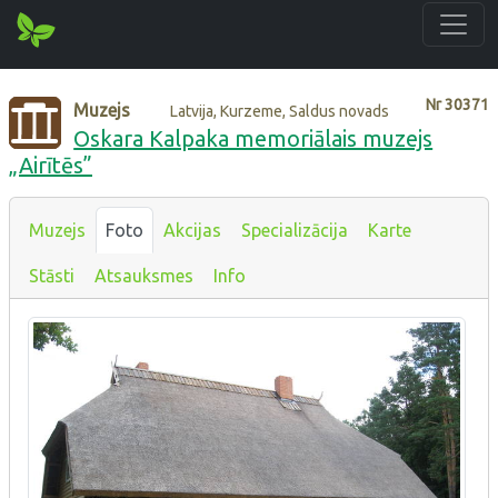
Nr
30371
Muzejs
Latvija, Kurzeme, Saldus novads
Oskara Kalpaka memoriālais muzejs
„Airītēs”
Muzejs
Foto
Akcijas
Specializācija
Karte
Stāsti
Atsauksmes
Info