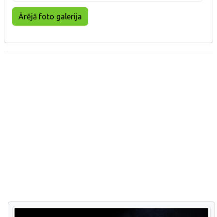
Ārējā foto galerija