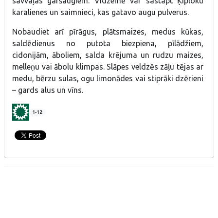
savvaļas garšaugiem. Vidzemē var sastapt Ķiploku
karalienes un saimnieci, kas gatavo augu pulverus.
Nobaudiet arī pīrāgus, plātsmaizes, medus kūkas,
saldēdienus no putota biezpiena, pīlādžiem,
cidonijām, āboliem, salda krējuma un rudzu maizes,
melleņu vai ābolu klimpas. Slāpes veldzēs zāļu tējas ar
medu, bērzu sulas, ogu limonādes vai stiprāki dzērieni
– gards alus un vīns.
1-12