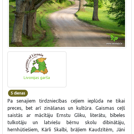
Livonijas garša
5 dienas
Pa senajiem tirdzniecības ceļiem ieplūda ne tikai
preces, bet arī zināšanas un kultūra. Gaismas ceļš
saistās ar mācītāju Ernstu Gliku, literātu, bībeles
tulkotāju un latviešu bērnu skolu dibinātāju,
hernhūtiešiem, Kārli Skalbi, brāļiem Kaudzītēm, Jāni