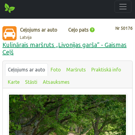
Nr
50176
Ceļojums ar auto
Ceļo pats
Latvija
Kulinārais maršruts „Livonijas garša“ - Gaismas
Ceļš
Ceļojums ar auto
Foto
Maršruts
Praktiskā info
Karte
Stāsti
Atsauksmes