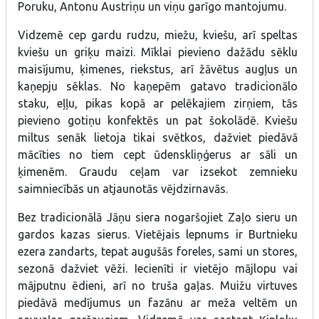
Poruku, Antonu Austriņu un viņu garīgo mantojumu.
Vidzemē cep gardu rudzu, miežu, kviešu, arī speltas
kviešu un griķu maizi. Mīklai pievieno dažādu sēklu
maisījumu, ķimenes, riekstus, arī žāvētus augļus un
kaņepju sēklas. No kaņepēm gatavo tradicionālo
staku, eļļu, pikas kopā ar pelēkajiem zirņiem, tās
pievieno gotiņu konfektēs un pat šokolādē. Kviešu
miltus senāk lietoja tikai svētkos, dažviet piedāvā
mācīties no tiem cept ūdenskliņģerus ar sāli un
ķimenēm. Graudu ceļam var izsekot zemnieku
saimniecībās un atjaunotās vējdzirnavās.
Bez tradicionālā Jāņu siera nogaršojiet Zaļo sieru un
gardos kazas sierus. Vietējais lepnums ir Burtnieku
ezera zandarts, tepat augušās foreles, sami un stores,
sezonā dažviet vēži. Iecienīti ir vietējo mājlopu vai
mājputnu ēdieni, arī no truša gaļas. Muižu virtuves
piedāvā medījumus un fazānu ar meža veltēm un