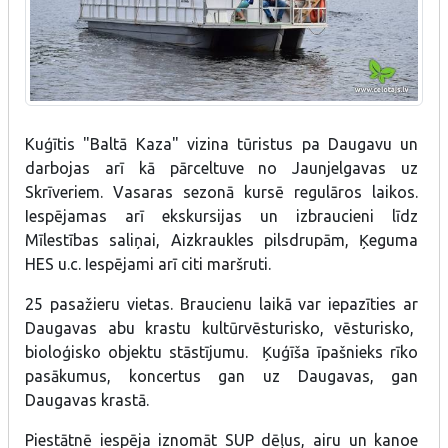
Kuģītis "Baltā Kaza" vizina tūristus pa Daugavu un
darbojas arī kā pārceltuve no Jaunjelgavas uz
Skrīveriem. Vasaras sezonā kursē regulāros laikos.
Iespējamas arī ekskursijas un izbraucieni līdz
Mīlestības saliņai, Aizkraukles pilsdrupām, Ķeguma
HES u.c. Iespējami arī citi maršruti.
25 pasažieru vietas. Braucienu laikā var iepazīties ar
Daugavas abu krastu kultūrvēsturisko, vēsturisko,
bioloģisko objektu stāstījumu. Ķuģīša īpašnieks rīko
pasākumus, koncertus gan uz Daugavas, gan
Daugavas krastā.
Piestātnē iespēja iznomāt SUP dēļus, airu un kanoe