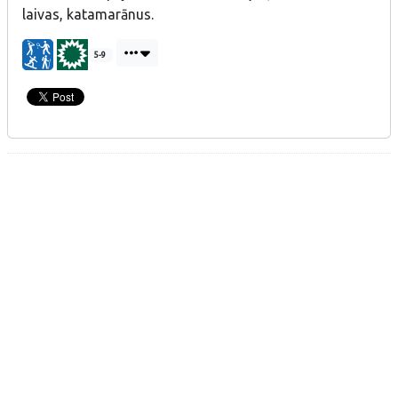
laivas, katamarānus.
5-9