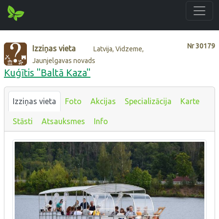
Nr
30179
Izziņas vieta
Latvija, Vidzeme,
Jaunjelgavas novads
Kuģītis "Baltā Kaza"
Izziņas vieta
Foto
Akcijas
Specializācija
Karte
Stāsti
Atsauksmes
Info