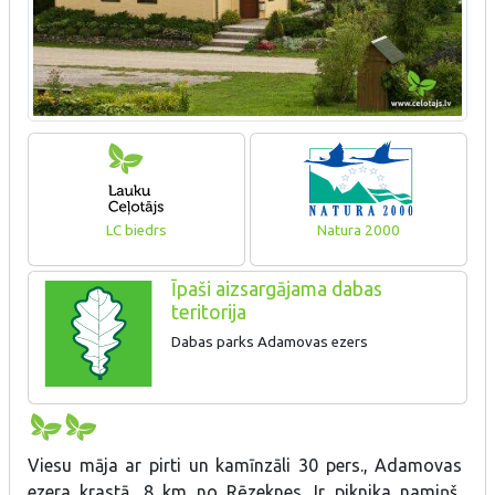
LC biedrs
Natura 2000
Īpaši aizsargājama dabas
teritorija
Dabas parks Adamovas ezers
Viesu māja ar pirti un kamīnzāli 30 pers., Adamovas
ezera krastā, 8 km no Rēzeknes. Ir piknika namiņš,