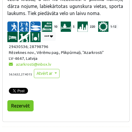
dārza nojume, labiekārtotas ugunskura vietas, sporta
laukums. Tiek piedāvāta velo un laivu noma.
10
5
220
1-12
29430536; 28798796
Rēzeknes nov., Vērēmu pag., Plikpūrmaļi, "Azarkrosti"
LV-4647, Latvija
azarkrosti@inbox.lv
Atvērt ar
56.5632,27.4015
Rezervēt