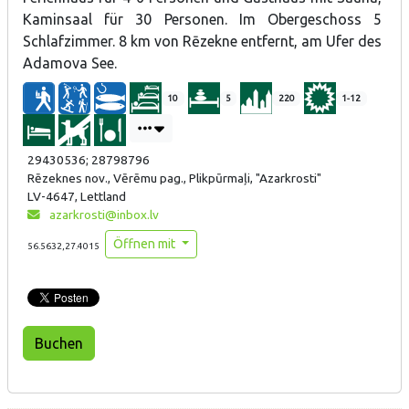
Kaminsaal für 30 Personen. Im Obergeschoss 5
Schlafzimmer. 8 km von Rēzekne entfernt, am Ufer des
Adamova See.
10
5
220
1-12
29430536; 28798796
Rēzeknes nov., Vērēmu pag., Plikpūrmaļi, "Azarkrosti"
LV-4647, Lettland
azarkrosti@inbox.lv
Öffnen mit
56.5632,27.4015
Buchen