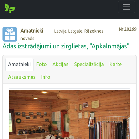
Nr
20269
Amatnieki
Latvija, Latgale, Rēzeknes
novads
Ādas izstrādājumi un zirglietas, "Apkalnmājas"
Amatnieki
Foto
Akcijas
Specializācija
Karte
Atsauksmes
Info