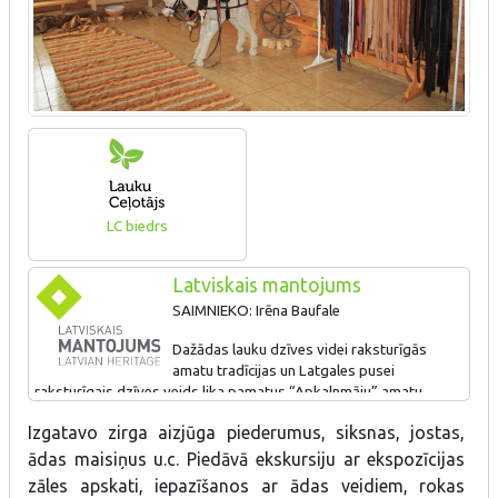
LC biedrs
Latviskais mantojums
SAIMNIEKO: Irēna Baufale
Dažādas lauku dzīves videi raksturīgās
amatu tradīcijas un Latgales pusei
raksturīgais dzīves veids lika pamatus “Apkalnmāju” amatu
darbnīcas izveidei, kas veiksmīgi darbojas arī mūsdienās.
Izgatavo zirga aizjūga piederumus, siksnas, jostas,
“Apkalnmājās” izgatavo zirga aizjūga piederumus, siksnas,
jostas, ādas maisiņus u.c. Piedāvā ekskursiju ar ekspozīcijas
ādas maisiņus u.c. Piedāvā ekskursiju ar ekspozīcijas
zāles un amatu darbnīcas apskati, iepazīties ar ādas veidiem un
zāles apskati, iepazīšanos ar ādas veidiem, rokas
izstrādājumu tapšanas noslēpumiem, izmēģināt roku ādas