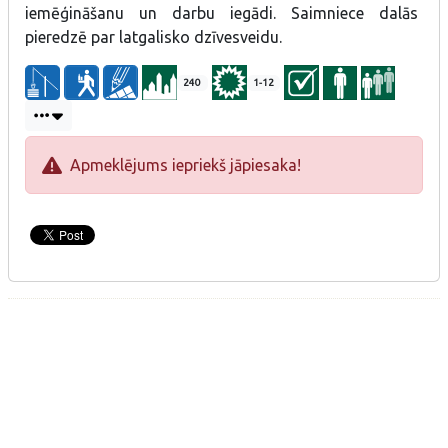
iemēģināšanu un darbu iegādi. Saimniece dalās
izstrādājuma tapšanā un iegādāties ādas izstrādājumus. Iespēja
pieredzē par latgalisko dzīvesveidu.
noorganizēt meistarklasi un amatu stundu. Saimniece dalās
pieredzē par latgalisko dzīvesveidu.
240
1-12
ZĪME PIEŠĶIRTA PAR: Par tradicionālas amata prasmes
uzturēšanu – zirgu lietas
Apmeklējums iepriekš jāpiesaka!