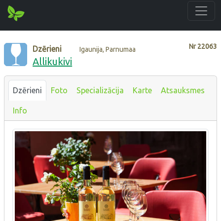
Nr
22063
Dzērieni
Igaunija, Parnumaa
Allikukivi
Dzērieni
Foto
Specializācija
Karte
Atsauksmes
Info