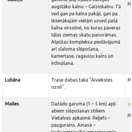
P
augstāko kalnu – Gaiziņkalnu. Tā
ved gan pa kalna pakāji, gan pa
lēzenākajām vietām uzved pašā
kalna virsotnē, no kuras paveras
tālas ziemas skatu panorāmas.
Atpūtas kompleksa piedāvājumā
arī slaloma slēpošana,
kamertase, ragaviņu kalns un
ēdināšana.
Lubāna
Trase dabas takā "Aiviekstes
M
ozoli".
Mailes
Dažādu garuma (1 – 5 km) apļi
w
abiem slēpošanas stiliem
P
Vietalvas apkaimē. Reljefs –
paugurains. Ainava –