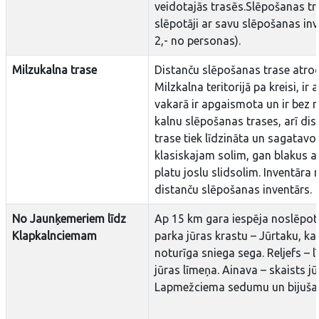
veidotajās trasēs.Slēpošanas tr
slēpotāji ar savu slēpošanas in
2,- no personas).
Milzukalna trase
Distanču slēpošanas trase atro
Milzkalna teritorijā pa kreisi, ir
vakarā ir apgaismota un ir bez 
kalnu slēpošanas trases, arī di
trase tiek līdzināta un sagatavot
klasiskajam solim, gan blakus at
platu joslu slidsolim. Inventāra 
distanču slēpošanas inventārs.
No Jaunķemeriem līdz
Ap 15 km gara iespēja noslēpot
Klapkalnciemam
parka jūras krastu – Jūrtaku, kad
noturīga sniega sega. Reljefs – 
jūras līmeņa. Ainava – skaists jū
Lapmežciema sedumu un bijušaj