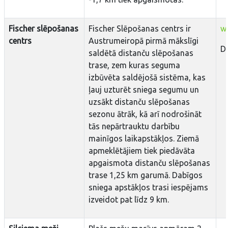
Fischer slēpošanas
Fischer Slēpošanas centrs ir
w
centrs
Austrumeiropā pirmā mākslīgi
Da
saldētā distanču slēpošanas
trase, zem kuras seguma
izbūvēta saldējošā sistēma, kas
ļauj uzturēt sniega segumu un
uzsākt distanču slēpošanas
sezonu ātrāk, kā arī nodrošināt
tās nepārtrauktu darbību
mainīgos laikapstākļos. Ziemā
apmeklētājiem tiek piedāvāta
apgaismota distanču slēpošanas
trase 1,25 km garumā. Dabīgos
sniega apstākļos trasi iespējams
izveidot pat līdz 9 km.