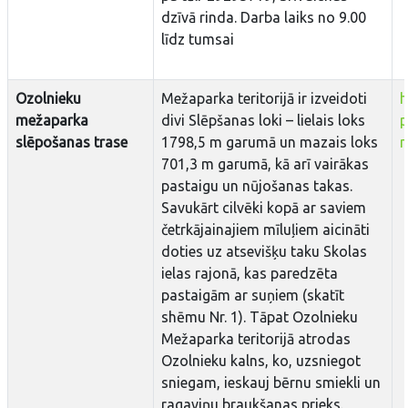
dzīvā rinda. Darba laiks no 9.00
līdz tumsai
Ozolnieku
Mežaparka teritorijā ir izveidoti
h
mežaparka
divi Slēpšanas loki – lielais loks
p
slēpošanas trase
1798,5 m garumā un mazais loks
m
701,3 m garumā, kā arī vairākas
pastaigu un nūjošanas takas.
Savukārt cilvēki kopā ar saviem
četrkājainajiem mīluļiem aicināti
doties uz atsevišķu taku Skolas
ielas rajonā, kas paredzēta
pastaigām ar suņiem (skatīt
shēmu Nr. 1). Tāpat Ozolnieku
Mežaparka teritorijā atrodas
Ozolnieku kalns, ko, uzsniegot
sniegam, ieskauj bērnu smiekli un
ragaviņu braukšanas prieks.