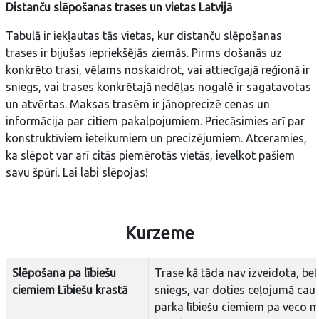
Distanču slēpošanas trases un vietas Latvijā
Tabulā ir iekļautas tās vietas, kur distanču slēpošanas
trases ir bijušas iepriekšējās ziemās. Pirms došanās uz
konkrēto trasi, vēlams noskaidrot, vai attiecīgajā reģionā ir
sniegs, vai trases konkrētajā nedēļas nogalē ir sagatavotas
un atvērtas. Maksas trasēm ir jānoprecizē cenas un
informācija par citiem pakalpojumiem. Priecāsimies arī par
konstruktīviem ieteikumiem un precizējumiem. Atceramies,
ka slēpot var arī citās piemērotās vietās, ievelkot pašiem
savu špūri. Lai labi slēpojas!
Kurzeme
Slēpošana pa lībiešu
Trase kā tāda nav izveidota, bet
ciemiem Lībiešu krastā
sniegs, var doties ceļojumā caur
parka lībiešu ciemiem pa veco m