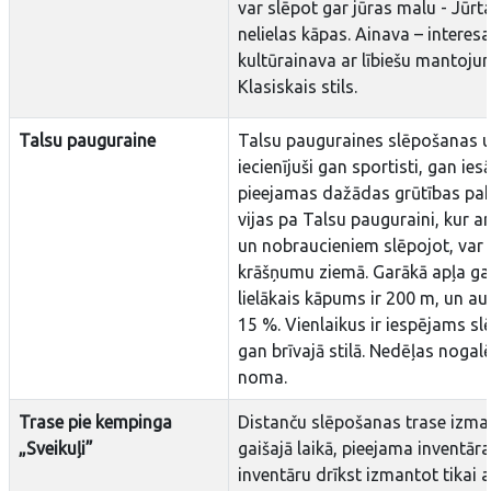
var slēpot gar jūras malu - Jūrta
nelielas kāpas. Ainava – interes
kultūrainava ar lībiešu mantoj
Klasiskais stils.
Talsu pauguraine
Talsu pauguraines slēpošanas un
iecienījuši gan sportisti, gan iesāc
pieejamas dažādas grūtības pak
vijas pa Talsu pauguraini, kur a
un nobraucieniem slēpojot, var
krāšņumu ziemā. Garākā apļa ga
lielākais kāpums ir 200 m, un au
15 %. Vienlaikus ir iespējams sl
gan brīvajā stilā. Nedēļas nogal
noma.
Trase pie kempinga
Distanču slēpošanas trase izm
„Sveikuļi”
gaišajā laikā, pieejama invent
inventāru drīkst izmantot tikai ar