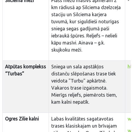
Silciema meži
Plašs mežu masīvs apmēram 2
-
km rādiusā ap Silciema dzelzceļa
staciju un Silciema karjera
tuvumā, kur siguldieši noturīgas
sniega segas gadījumā paši
iebraukā špūres. Reljefs – nelieli
kāpu masīvi. Ainava – g.k.
skujkoku meži.
Atpūtas komplekss
Sniega un sala apstākļos
h
“Turbas”
distanču slēpošanas trase tiek
veidota "Turbu" apkārtnē.
Vakaros trase izgaismota.
Mierīgs reljefs, piemērots tiem,
kam kalni nepatīk.
Ogres Zilie kalni
Labas kvalitātes sagatavotas
ww
trases klasiskajam un brīvajam
ww