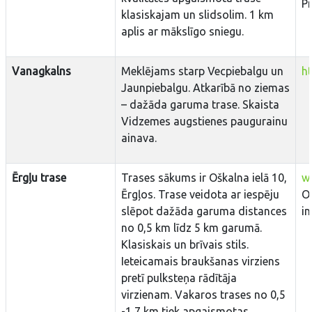
P
klasiskajam un slidsolim. 1 km
aplis ar mākslīgo sniegu.
Vanagkalns
Meklējams starp Vecpiebalgu un
h
Jaunpiebalgu. Atkarībā no ziemas
– dažāda garuma trase. Skaista
Vidzemes augstienes paugurainu
ainava.
Ērgļu trase
Trases sākums ir Oškalna ielā 10,
ww
Ērgļos. Trase veidota ar iespēju
Oš
slēpot dažāda garuma distances
i
no 0,5 km līdz 5 km garumā.
Klasiskais un brīvais stils.
Ieteicamais braukšanas virziens
pretī pulksteņa rādītāja
virzienam. Vakaros trases no 0,5
-1,7 km tiek apgaismotas.