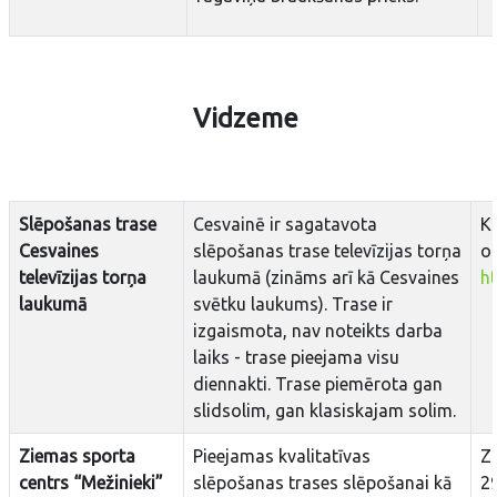
Vidzeme
Slēpošanas trase
Cesvainē ir sagatavota
K
Cesvaines
slēpošanas trase televīzijas torņa
or
televīzijas torņa
laukumā (zināms arī kā Cesvaines
h
laukumā
svētku laukums). Trase ir
izgaismota, nav noteikts darba
laiks - trase pieejama visu
diennakti. Trase piemērota gan
slidsolim, gan klasiskajam solim.
Ziemas sporta
Pieejamas kvalitatīvas
Zi
centrs “Mežinieki”
slēpošanas trases slēpošanai kā
2