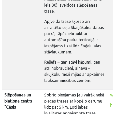
iela 30) izveidota slēpošanas
trase.
Apļveida trase šķērso arī
asfaltēto ceļu Skaņākalna dabas
parkā, tāpēc iebraukt ar
automašīnu parka teritorijā ir
iespējams tikai līdz Enģeļu alas
stāvlaukumam.
Reljefs – gan stāvi kāpumi, gan
ātri nobraucieni, ainava –
skujkoku meži mijas ar apkaimes
lauksaimniecības zemēm.
Slēpošanas un
Šobrīd pieejamas jau vairāk nekā
w
biatlona centrs
piecas trases ar kopējo garumu
h
"Cēsis
līdz pat 5 km. Ļoti labas
kvalitātes apgaismota trase