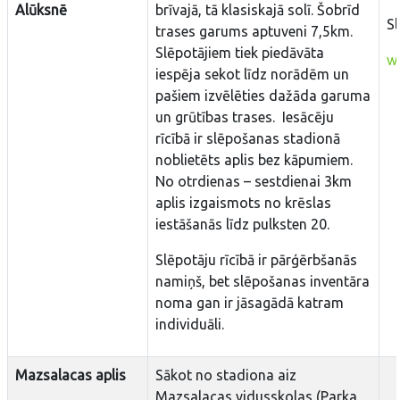
Alūksnē
brīvajā, tā klasiskajā solī. Šobrīd
Sl
trases garums aptuveni 7,5km.
Slēpotājiem tiek piedāvāta
ww
iespēja sekot līdz norādēm un
pašiem izvēlēties dažāda garuma
un grūtības trases. Iesācēju
rīcībā ir slēpošanas stadionā
noblietēts aplis bez kāpumiem.
No otrdienas – sestdienai 3km
aplis izgaismots no krēslas
iestāšanās līdz pulksten 20.
Slēpotāju rīcībā ir pārģērbšanās
namiņš, bet slēpošanas inventāra
noma gan ir jāsagādā katram
individuāli.
Mazsalacas aplis
Sākot no stadiona aiz
Mazsalacas vidusskolas (Parka