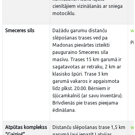
cienītājiem vizināšanās ar sniega
motociklu.
Smeceres sils
Dažādu garumu distanču
w
slēpošanas trases ved pa
P
Madonas pievārtes izteikti
pauguraino Smeceres sila
masīvu. Trases 15 km garumā ir
sagatavotas ar retraku, 2 km ar
klasisko špūri. Trase 3 km
garumā vakaros ir apgaismota
līdz plkst. 20.00. Bērniem ir
šļūcamkalniš (ar savu inventāru).
Brīvdienās pie trases pieejama
ēdināšana.
Atpūtas komplekss
Distanču slēpošanas trase 1,5 km
w
“Gaiziņš”
garumā ļauj iepazīt Latvijas