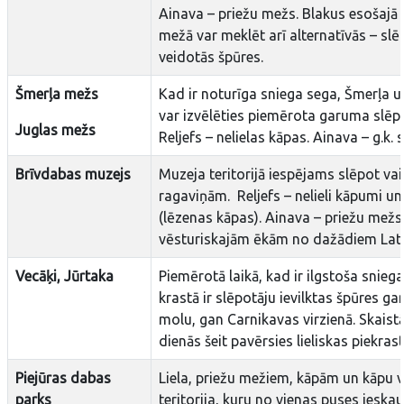
Ainava – priežu mežs. Blakus esošajā 
mežā var meklēt arī alternatīvās – sl
veidotās špūres.
Šmerļa mežs
Kad ir noturīga sniega sega, Šmerļa 
var izvēlēties piemērota garuma slēpo
Juglas mežs
Reljefs – nelielas kāpas. Ainava – g.k.
Brīvdabas muzejs
Muzeja teritorijā iespējams slēpot vai 
ragaviņām. Reljefs – nelieli kāpumi un
(lēzenas kāpas). Ainava – priežu mežs
vēsturiskajām ēkām no dažādiem Lat
Vecāķi, Jūrtaka
Piemērotā laikā, kad ir ilgstoša sniega
krastā ir slēpotāju ievilktas špūres 
molu, gan Carnikavas virzienā. Skaist
dienās šeit pavērsies lieliskas piekras
Piejūras dabas
Liela, priežu mežiem, kāpām un kāpu v
parks
teritorija, kuru no vienas puses iesk