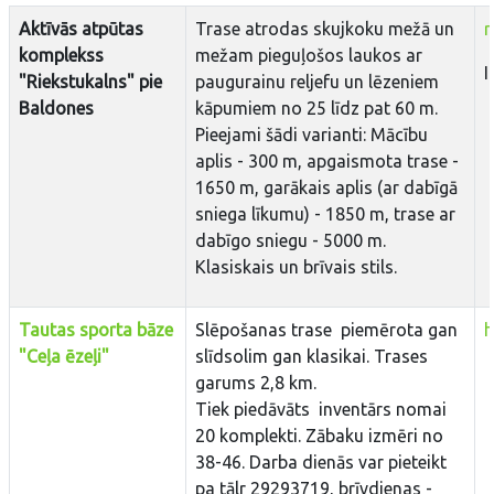
Aktīvās atpūtas
Trase atrodas skujkoku mežā un
r
komplekss
mežam pieguļošos laukos ar
I
"Riekstukalns" pie
paugurainu reljefu un lēzeniem
Baldones
kāpumiem no 25 līdz pat 60 m.
Pieejami šādi varianti: Mācību
aplis - 300 m, apgaismota trase -
1650 m, garākais aplis (ar dabīgā
sniega līkumu) - 1850 m, trase ar
dabīgo sniegu - 5000 m.
Klasiskais un brīvais stils.
Tautas sporta bāze
Slēpošanas trase piemērota gan
h
"Ceļa ēzeļi"
slīdsolim gan klasikai. Trases
garums 2,8 km.
Tiek piedāvāts inventārs nomai
20 komplekti. Zābaku izmēri no
38-46. Darba dienās var pieteikt
pa tālr 29293719, brīvdienas -