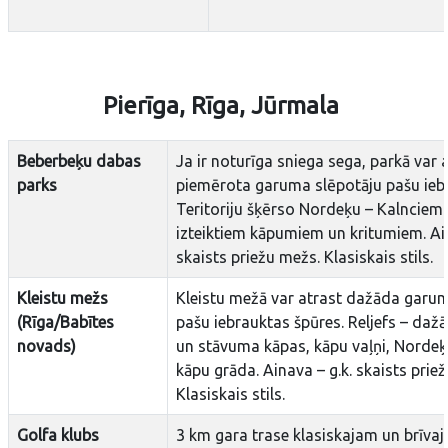
Pierīga, Rīga, Jūrmala
Beberbeķu dabas
Ja ir noturīga sniega sega, parkā var 
parks
piemērota garuma slēpotāju pašu ieb
Teritoriju šķērso Nordeķu – Kalnciem
izteiktiem kāpumiem un kritumiem. Ain
skaists priežu mežs. Klasiskais stils.
Kleistu mežs
Kleistu mežā var atrast dažāda garum
(Rīga/Babītes
pašu iebrauktas špūres. Reljefs – da
novads)
un stāvuma kāpas, kāpu vaļņi, Norde
kāpu grāda. Ainava – g.k. skaists prie
Klasiskais stils.
Golfa klubs
3 km gara trase klasiskajam un brīvaj