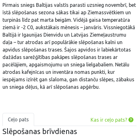
Pirmais sniegs Baltijas valstīs parasti uzsnieg novembrī, bet
īstā slēpošanas sezona sākas tikai ap Ziemassvētkiem un
turpinās līdz pat marta beigām. Vidējā gaisa temperatūra
ziemā ir -2 C0, aukstākais mēnesis – janvāris. Vissniegotākā
Baltijā ir Igaunijas Dienvidu un Latvijas Ziemeļaustrumu
daļa – tur atrodas arī populārākie slēpošanas kalni un
apvidus slēpošanas trases. Šajos apvidos ir labiekārtotas
dažādas sarežģītības pakāpes slēpošanas trases ar
pacēlājiem, apgaismojumu un sniega lielgabaliem. Netālu
atrodas kafejnīcas un inventāra nomas punkti, kur
iespējams izīrēt gan slaloma, gan distanču slēpes, zābakus
un sniega dēļus, kā arī slēpošanas apģērbu.
Ceļo pats
Kas ir ceļo pats?
Slēpošanas brīvdienas