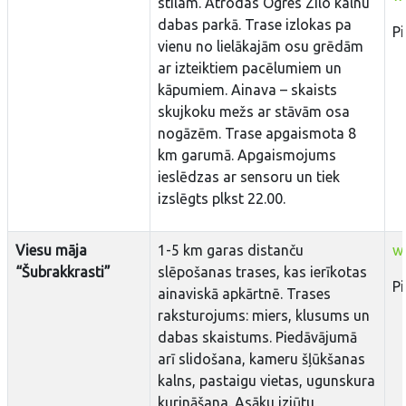
stilam. Atrodas Ogres Zilo kalnu
dabas parkā. Trase izlokas pa
P
vienu no lielākajām osu grēdām
ar izteiktiem pacēlumiem un
kāpumiem. Ainava – skaists
skujkoku mežs ar stāvām osa
nogāzēm. Trase apgaismota 8
km garumā. Apgaismojums
ieslēdzas ar sensoru un tiek
izslēgts plkst 22.00.
Viesu māja
1-5 km garas distanču
w
“Šubrakkrasti”
slēpošanas trases, kas ierīkotas
P
ainaviskā apkārtnē. Trases
raksturojums: miers, klusums un
dabas skaistums. Piedāvājumā
arī slidošana, kameru šļūkšanas
kalns, pastaigu vietas, ugunskura
kurināšana. Asāku izjūtu