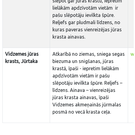
slēpot gar jūras krastu, iepretim
lielākām apdzīvotām vietām ir
pašu slēpotāju ievilkta špūre.
Reljefs gar pludmali līdzens, no
kuras paveras vienreizējas jūras
krasta ainavas.
Vidzemes jūras
Atkarībā no ziemas, sniega segas
w
krasts, Jūrtaka
biezuma un snigšanas, jūras
krastā, īpaši - iepretim lielākām
apdzīvotām vietām ir pašu
slēpotāju ievilkta špūre. Reljefs –
līdzens. Ainava – vienreizējas
jūras krasta ainavas, īpaši
Vidzemes akmeņainās jūrmalas
posmā no vecā krasta ceļa.