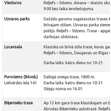
Viesturos
Reljefs – līdzens. Ainava – skaists sk
9:00 bez laika ierobežojuma.
Uzvaras parks
Dažādu garumu sagatavotas trases k
brīvajam stilam. Uzvaras parka ziemeļ
pūtējs. Reljefs – līdzens. Trase - apg
darbojas slidotava.
Lucavsala
Klasiskā un brīvā stila trase, kuras g
Reljefs – līdzens, Daugavas un Rīgas s
Darba laiks: katru dienu no 10-21
Purvciems (84.vsk.)
Dabīgā sniega trase, 1800 m.
Lielvārdes iela 141
Darba laiks: katru dienu no 10-21
Slēpju noma no 16.01.
Biķernieku trase
Ap 12 km gara trase klasiskajam un b
Atrodas Biķernieku autotrasē. Reljefs 