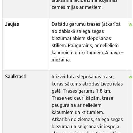
lauksaimniecībā izmantojamās
zemes mijas ar mežiem.
Jaujas
Dažādu garumu trases (atkarībā
ww
no dabiskā sniega segas
biezuma) abiem slēpošanas
stiliem. Paugurains, ar nelieliem
kāpumiem un kritumiem. Ainava –
mežaina.
Saulkrasti
Ir izveidota slēpošanas trase,
w
kuras sākums atrodas Liepu ielas
galā. Trases garums 1,8 km.
Trase ved cauri kāpām, trase
pauguraina ar nelieliem
kāpumiem un kritumiem.
Atkarībā no ziemas, sniega segas
biezuma un snigšanas ir iespēja