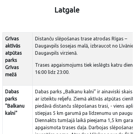
Latgale
Grīvas
Distanču slēpošanas trase atrodas Rīgas –
aktīvās
Daugavpils šosejas malā, izbraucot no Līvāni
atpūtas
Daugavpils virzienā.
parks
Trases apgaismojums tiek ieslēgts katru dien
Grīvas
16:00 līdz 23:00.
mežā
Dabas
Dabas parks „Balkanu kalni” ir ainaviski skaist
parks
ar izteiktu reljefu. Ziemā aktīvās atpūtas cienī
"Balkanu
piedāvā distanču slēpošanas trasi, - viens apli
kalni"
stiepjas 5 km garumā pa līdzenumu un paugur
Diennakts tumšajā laikā pieejama 1,5 km gara
apgaismota trases daļa. Darbojas slēpošanas