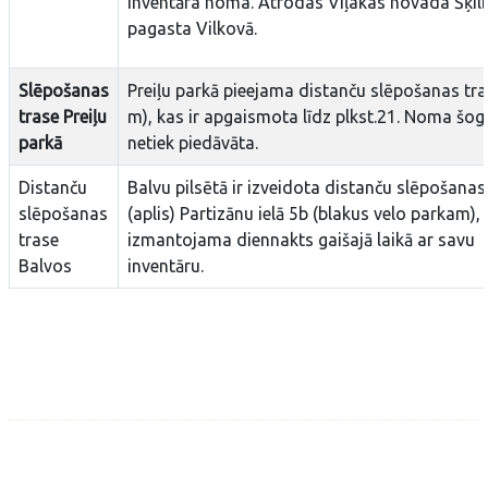
inventāra noma. Atrodas Viļakas novada Šķil
pagasta Vilkovā.
Slēpošanas
Preiļu parkā pieejama distanču slēpošanas tra
trase Preiļu
m), kas ir apgaismota līdz plkst.21. Noma šo
parkā
netiek piedāvāta.
Distanču
Balvu pilsētā ir izveidota distanču slēpošanas
slēpošanas
(aplis) Partizānu ielā 5b (blakus velo parkam),
trase
izmantojama diennakts gaišajā laikā ar savu
Balvos
inventāru.