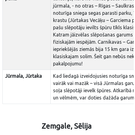
jūrmala, - no otras – Rīgas – Saulkrast
noturīga sniega segas parasti parku, ī
krastu (Jūrtakas Vecāķu – Garciema p
pašu slēpotāju ievilts špūru tīkls klas
Katram jāizvēlas slēpošanas garums a
fiziskajām iespējām. Carnikavas – G
iepriekšējās ziemās bija 15 km gara iz
klasiskajam solim. Šeit gan nebūs ne
pakalpojumu!
Jūrmala, Jūrtaka
Kad liedagā izveidojusies noturīga sn
vairāk vai mazāk – visā Jūrmalas gar
soļa slēpotāji ievelk špūres. Atkarībā 
un vēlmēm, var doties dažāda garuma
Zemgale, Sēlija