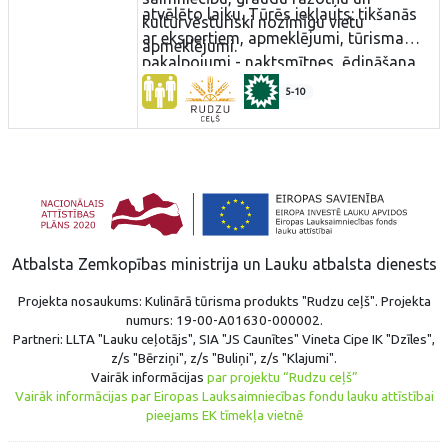
atvēlēto laiku. Tūrēs iekļauts: tikšanās
kultūrvēsturiski nozīmīgu vietu
ar ekspertiem, apmeklējumi, tūrisma
apmeklējumi.
pakalpojumi - naktsmītnes, ēdināšana,
apskates vietas, autobusu īre, gidi.
5-10
Atbalsta Zemkopības ministrija un Lauku atbalsta dienests
Projekta nosaukums: Kulinārā tūrisma produkts "Rudzu ceļš". Projekta
numurs: 19-00-A01630-000002.
Partneri: LLTA "Lauku ceļotājs", SIA "JS Caunītes" Vineta Cipe IK "Dzīles",
z/s "Bērziņi", z/s "Buliņi", z/s "Klajumi".
Vairāk informācijas
par projektu “Rudzu ceļš”
Vairāk informācijas par Eiropas Lauksaimniecības fondu lauku attīstībai
pieejams EK tīmekļa vietnē