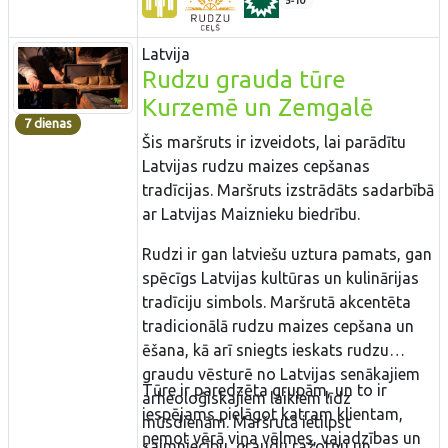
5-10
Latvija
Rudzu grauda tūre
Kurzemē un Zemgalē
7 dienas
Šis maršruts ir izveidots, lai parādītu
Latvijas rudzu maizes cepšanas
tradīcijas. Maršruts izstrādāts sadarbībā
ar Latvijas Maiznieku biedrību.
Rudzi ir gan latviešu uztura pamats, gan
spēcīgs Latvijas kultūras un kulinārijas
tradīciju simbols. Maršrutā akcentēta
tradicionālā rudzu maizes cepšana un
ēšana, kā arī sniegts ieskats rudzu
graudu vēsturē no Latvijas senākajiem
Tūre ir paredzēta grupām, un to ir
arheoloģiskajiem laikiem līdz
iespējams pielāgot katram klientam,
mūsdienām. Maršrutā ietilpst
ņemot vērā viņa vēlmes, vajadzības un
saimniecību, graudu ražotņu un