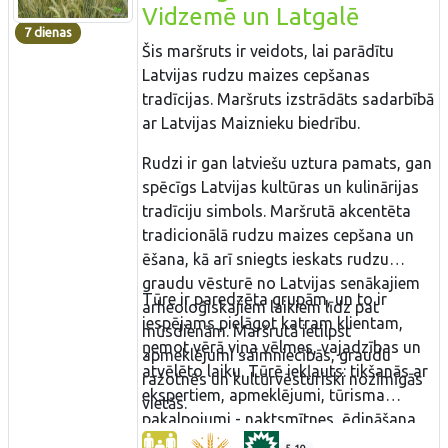
Vidzemē un Latgalē
7 dienas
Šis maršruts ir veidots, lai parādītu
Latvijas rudzu maizes cepšanas
tradīcijas. Maršruts izstrādāts sadarbībā
ar Latvijas Maiznieku biedrību.
Rudzi ir gan latviešu uztura pamats, gan
spēcīgs Latvijas kultūras un kulinārijas
tradīciju simbols. Maršrutā akcentēta
tradicionālā rudzu maizes cepšana un
ēšana, kā arī sniegts ieskats rudzu
graudu vēsturē no Latvijas senākajiem
Tūre ir paredzēta grupām, un to ir
arheoloģiskajiem laikiem līdz pat
iespējams pielāgot katram klientam,
mūsdienām. Maršrutā ietilpst
ņemot vērā viņa vēlmes, vajadzības un
apmeklējumi saimniecībās, graudu
atvēlēto laiku. Tūrē iekļauts: tikšanās ar
ražotnēs un kultūrvēsturiski nozīmīgās
ekspertiem, apmeklējumi, tūrisma
vietās.
pakalpojumi - naktsmītnes, ēdināšana,
apskates vietas, autobusu īre, gidi.