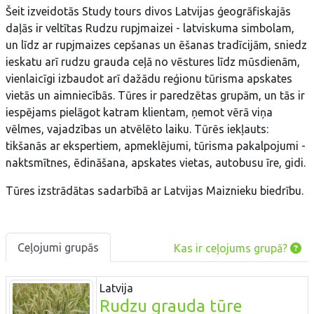
Šeit izveidotās Study tours divos Latvijas ģeogrāfiskajās
daļās ir veltītas Rudzu rupjmaizei - latviskuma simbolam,
un līdz ar rupjmaizes cepšanas un ēšanas tradīcijām, sniedz
ieskatu arī rudzu grauda ceļā no vēstures līdz mūsdienām,
vienlaicīgi izbaudot arī dažādu reģionu tūrisma apskates
vietās un aimniecībās. Tūres ir paredzētas grupām, un tās ir
iespējams pielāgot katram klientam, ņemot vērā viņa
vēlmes, vajadzības un atvēlēto laiku. Tūrēs iekļauts:
tikšanās ar ekspertiem, apmeklējumi, tūrisma pakalpojumi -
naktsmītnes, ēdināšana, apskates vietas, autobusu īre, gidi.
Tūres izstrādātas sadarbībā ar Latvijas Maiznieku biedrību.
Ceļojumi grupās
Kas ir ceļojums grupā?
Latvija
Rudzu grauda tūre