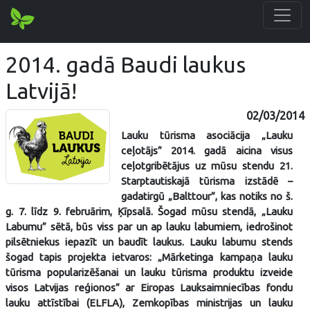
2014. gadā Baudi laukus
Latvijā!
02/03/2014
Lauku tūrisma asociācija „Lauku
ceļotājs” 2014. gadā aicina visus
ceļotgribētājus uz mūsu stendu 21.
Starptautiskajā tūrisma izstādē –
gadatirgū
„Balttour”
, kas notiks no
š.
g. 7. līdz 9. februārim
, Ķīpsalā. Šogad mūsu stendā, „Lauku
Labumu” sētā, būs viss par un ap lauku labumiem, iedrošinot
pilsētniekus iepazīt un baudīt laukus. Lauku labumu stends
šogad tapis projekta ietvaros: „Mārketinga kampaņa lauku
tūrisma popularizēšanai un lauku tūrisma produktu izveide
visos Latvijas reģionos” ar Eiropas Lauksaimniecības fondu
lauku attīstībai (ELFLA), Zemkopības ministrijas un lauku