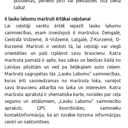
pusdienas, pērienu pirtī vai piedalīties īstā siena
talkā!
6 lauku labumu maršruti ērtākai ceļošanai
Lai ceļotāji varētu ērtāk iepazīt lauku labumu
saimniecības, esam izveidojuši 6 maršrutus Zemgalē,
Centrālā Vidzemē, A-Vidzemē, Latgalē, Z-Kurzemē, D-
Kurzemē. Maršruti ir veidoti tā, lai ceļotāji var viegli
orientēties un paši izplānot savu braucienu. Katra
maršruta pamatā ir aplis, kas sākas un beidzas kādā no
Latvijas pilsētām un ved pa lielākajiem auto ceļiem.
Maršrutā sagrupētas tās „Lauku Labumu” saimniecības,
kuras ērti sasniedzamas no maršruta loka, variējot
savu braucienu atkarībā no laika un interesēm. Katra
maršruta aprakstā ir shematiska karte, norādes par ceļa
segumu un attālumiem, „Lauku Labumu” saimniecību
apraksti, GPS koordinātes, saimnieku
kontaktinformācija, kā arī tuvākie tūrisma informācijas
centri un naktsmītnes.