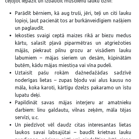
ceļojot iepazīt un izbaudīt mūsdienu lauku dzīvi:
Parādīt bērniem, kā aug truši, jēri, teļi un citi lauku
lopiņi, ļaut pacienāt tos ar burkānveidīgiem našķiem
un paglaudīt.
Iekosties svaigi ceptā maizes rikā ar biezu medus
kārtu, salasīt pļavā piparmētras un atgriežoties
mājās, piekraut pilnu grozu ar visādiem lauku
labumiem – mājas sieriem un desām, kūpinātām
butēm, kādu mājas miestiņa vai vīna pudeli.
Uztaisīt pašu rokām dažnedažādas sadzīvē
noderīgas lietas – zupas bļodu vai alus kausu no
māla, koka karoti, kārtīgu dzelzs pakaramo un īstu
lupatu deķi.
Papildināt savas mājas interjeru ar amatnieku
darbiem: linu galdautu, vilnas zeķēm, māla tējas
servīzi, u.c.
Un piedzīvot vēl daudz citas interesantas lietas
laukos savai labsajūtai – baudīt krietnas lauku