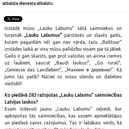
atbalsta dienesta atbalstu.
Izstādē mūsu „Lauku Labumu” sētā saimniekos un
turpmāk
„Lauku Labumus”
pārstāvēs un slavēs gailis,
kuram pagaidām vēl gan nav vārda, taču „Balttour”
izstādes laikā ar visu mūsu palīdzību viņam pie tā jātiek.
Gailis ir gan skaists, gan prot valodas un aicina ciemos
uz laukiem, saucot „Baudi laukus!”, „Go rural!”,
„Geniesse das Landleben!”, „Махнем в деревню!”. Kā
jums tas patīk? Nāciet uz mūsu stendu un dalieties
viedoklī!
Ko piedāvā 283 ražojošas „Lauku Labumu” saimniecības
Latvijas laukos?
Esam izdevuši jaunu „Lauku Labumu” ceļvedi, kur
apkopotas tās saimniecības, kas uzņem apmeklētājus
un piedāvā savus ražojumus. Tas ir labākais veids, kā