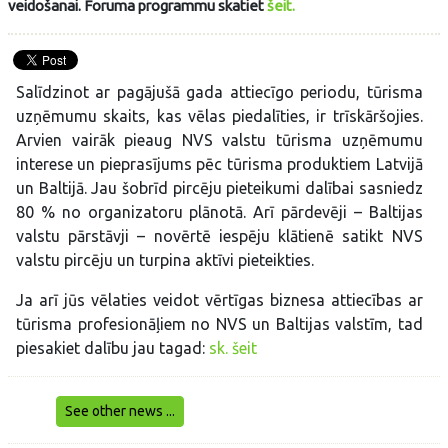
veidošanai. Foruma programmu skatiet
šeit.
Salīdzinot ar pagājušā gada attiecīgo periodu, tūrisma
uzņēmumu skaits, kas vēlas piedalīties, ir trīskāršojies.
Arvien vairāk pieaug NVS valstu tūrisma uzņēmumu
interese un pieprasījums pēc tūrisma produktiem Latvijā
un Baltijā. Jau šobrīd pircēju pieteikumi dalībai sasniedz
80 % no organizatoru plānotā. Arī pārdevēji – Baltijas
valstu pārstāvji – novērtē iespēju klātienē satikt NVS
valstu pircēju un turpina aktīvi pieteikties.
Ja arī jūs vēlaties veidot vērtīgas biznesa attiecības ar
tūrisma profesionāļiem no NVS un Baltijas valstīm, tad
piesakiet dalību jau tagad:
sk. šeit
See other news ...