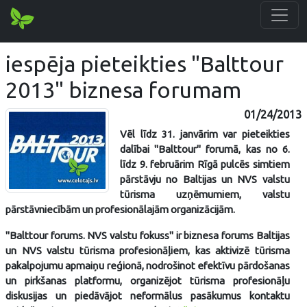
iespēja pieteikties "Balttour
2013" biznesa forumam
01/24/2013
Vēl līdz 31. janvārim var pieteikties
dalībai "Balttour" forumā, kas no 6.
līdz 9. februārim Rīgā pulcēs simtiem
pārstāvju no Baltijas un NVS valstu
tūrisma uzņēmumiem, valstu
pārstāvniecībām un profesionālajām organizācijām.
"Balttour forums. NVS valstu fokuss" ir biznesa forums Baltijas
un NVS valstu tūrisma profesionāļiem, kas aktivizē tūrisma
pakalpojumu apmaiņu reģionā, nodrošinot efektīvu pārdošanas
un pirkšanas platformu, organizējot tūrisma profesionāļu
diskusijas un piedāvājot neformālus pasākumus kontaktu