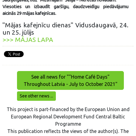
Viesoties un izbaudīt garšīgu, daudzveidīgu piedāvājumu
aicinās 29 mājas kafejnīcas.
"Mājas kafejnīcu dienas" Vidusdaugavā, 24.
un 25. jūlijs
>>> MĀJAS LAPA
See all news for ""Home Café Days"
Throughout Latvia - July to October 2021"
See other news ...
This project is part-financed by the European Union and
European Regional Development Fund Central Baltic
Programme
This publication reflects the views of the author(s). The