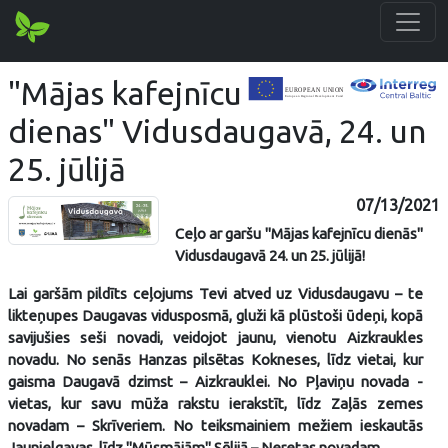
"Mājas kafejnīcu
dienas" Vidusdaugavā, 24. un
25. jūlijā
07/13/2021
Ceļo ar garšu "Mājas kafejnīcu dienās"
Vidusdaugavā 24. un 25. jūlijā!
Lai garšām pildīts ceļojums Tevi atved uz Vidusdaugavu – te
likteņupes Daugavas vidusposmā, gluži kā plūstoši ūdeņi, kopā
savijušies seši novadi, veidojot jaunu, vienotu Aizkraukles
novadu. No senās Hanzas pilsētas Kokneses, līdz vietai, kur
gaisma Daugavā dzimst – Aizkrauklei. No Pļaviņu novada -
vietas, kur savu mūža rakstu ierakstīt, līdz Zaļās zemes
novadam – Skrīveriem. No teiksmainiem mežiem ieskautās
Jaunjelgavas, līdz "Mūsmājām" Sēlijā – Neretas novadam.