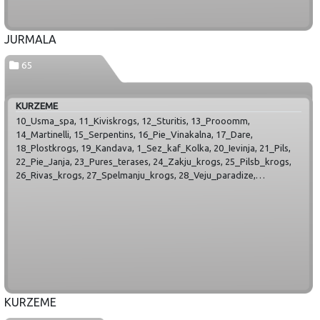
JURMALA
65
KURZEME
10_Usma_spa, 11_Kiviskrogs, 12_Sturitis, 13_Prooomm,
14_Martinelli, 15_Serpentins, 16_Pie_Vinakalna, 17_Dare,
18_Plostkrogs, 19_Kandava, 1_Sez_kaf_Kolka, 20_Ievinja, 21_Pils,
22_Pie_Janja, 23_Pures_terases, 24_Zakju_krogs, 25_Pilsb_krogs,
26_Rivas_krogs, 27_Spelmanju_krogs, 28_Veju_paradize,
29_Padures_muiza, 2_Usi, 30_Bangerts, 31_Pagrabins, 32_Stenders,
33_Kludzina, 34_Mazsalijas, 35_Rozu_krodzins, 36_Jumis,
37_Skrundas_muiza, 38_Piano, 39_Upe, 3_Kruzini,
40_Pastnieka_maja, 41_Barons_bumb, 42_Olive, 43_Jurnieka_ligzd,
44_Zvanitaji, 45_Magdalena, 46_Kabatkrogs, 47_Ratnica,
48_Viduslaiku_kr, 49_Dzirnavinas, 4_Roja, 50_4_Veji, 51_Eglieni,
52_Dieninas, 53_Maza_kaija, 54_Kapt&Grants, 55_Buda, 56_Cope,
57_Apsite, 58_Stallis, 59_Bermudas, 5_Rederi, 60_Pavards,
61_Ievinjas, 62_Karee, 63_Kuksu_muiza, 64_Valguma_pasaule,
KURZEME
65_Smardes_krogs, 6_Laumas, 7_Melnais_sivens, 8_Skroderkrogs,