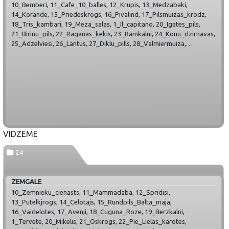
10_Bemberi, 11_Cafe_10_balles, 12_Krupis, 13_Medzabaki,
14_Korande, 15_Priedeskrogs, 16_Pivalind, 17_Pilsmuizas_krodz,
18_Tris_kambari, 19_Meza_salas, 1_Il_capitano, 20_Igates_pils,
21_Birinu_pils, 22_Raganas_kekis, 23_Ramkalni, 24_Konu_dzirnavas,
25_Adzelviesi, 26_Lantus, 27_Diklu_pills, 28_Valmiermuiza,
29_Liepdziedi, 2_Minhauzenspie_bocmanja, 30_Rates_varti,
31_Agnese, 32_Brenguli, 33_Mazais_Ansis, 34_Donas,
35_Jautrais_Ods, 36_Muza, 37_Bruzis, 38_Kukaburra,
39_Ungurmuiza, 3_Zveinieku_seta, 40_Glendeloka,
41_Vineta_karumlade, 42_Berzkrogs, 43_Bistro_Berzkrogs,
44_Araisi, 45_Dzirnakmeni, 46_Eglaines, 47_Karlamuiza,
48_Vilhelmines_dzirnavas, 49_Pie_Jancuka, 4_Kambize,
50_Kungu_rija, 51_Bucefals, 52_Aparjods, 53_Maurini,
54_Nitaures_dzirnavas, 55_Malpils_muiza, 56_Kannas,
VIDZEME
57_Sajutu_darzs, 58_Ozolina_kond, 59_Pures_bekereja,
5_Fon_Meks, 60_Policijas_akademija, 61_Panna,
24
62_Skriveru_majas_saldejums, 63_Klidzina, 64_Rudolfs,
65_Ragalju_krogs, 66_Orinoko, 67_Vinoroso, 68_Liepkalni,
69_Odzienas_krogusmaja, 6_Pernigele, 70_Herc_Jekaba_krogs,
ZEMGALE
71_Celavejs, 72_Galas_nams, 73_Lacites, 74_Ozoli, 75_Udensroze,
10_Zemnieku_cienasts, 11_Mammadaba, 12_Spridisi,
76_Katrinkrogs, 77_Ates_dzirnavu, 78_Vonadzini, 79_Sonate,
13_Putelkjrogs, 14_Celotajs, 15_Rundpils_Balta_maja,
7_Meke, 80_Vecgulbenes_muiza, 81_Kanteskrogs, 82_Gardums,
16_Vaidelotes, 17_Avenji, 18_Cuguna_Roze, 19_Berzkalni,
83_Kucjuru_dzirnavas, 84_Sturitis, 85_Smeceres_krogs,
1_Tervete, 20_Mikelis, 21_Oskrogs, 22_Pie_Lielas_karotes,
86_Marcienas_muiza, 87_Kalnaruski, 8_Laucu_akmens,