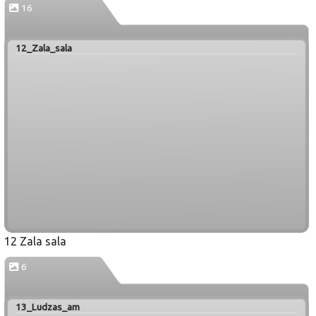
16
12_Zala_sala
12 Zala sala
6
13_Ludzas_am