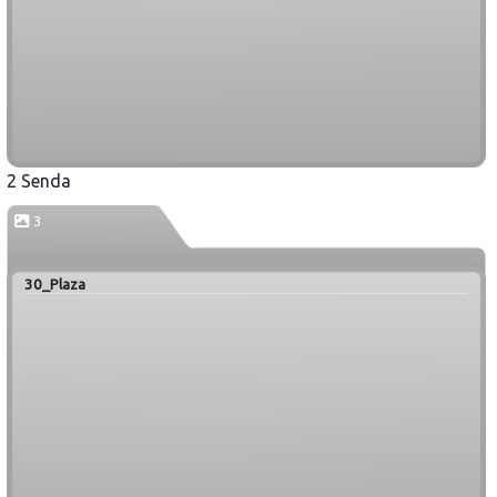
2 Senda
3
30_Plaza