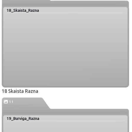
18_Skaista_Razna
18 Skaista Razna
11
19_Burviga_Razna