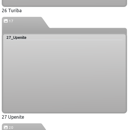
26 Turiba
17
27_Upenite
27 Upenite
20