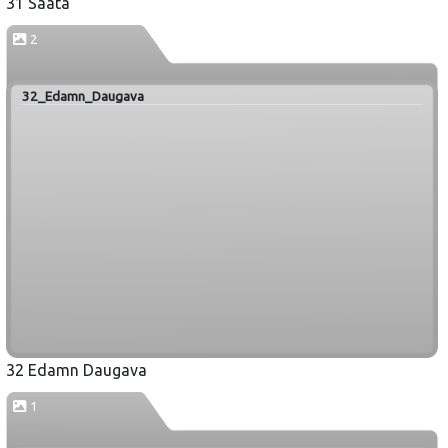
31 Saata
2
32_Edamn_Daugava
32 Edamn Daugava
1