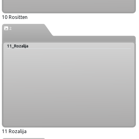
10 Rositten
2
11_Rozalija
11 Rozalija