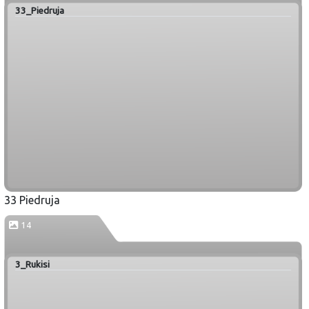
33_Piedruja
33 Piedruja
14
3_Rukisi