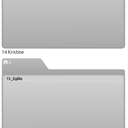
14 Kristine
4
15_Eglite