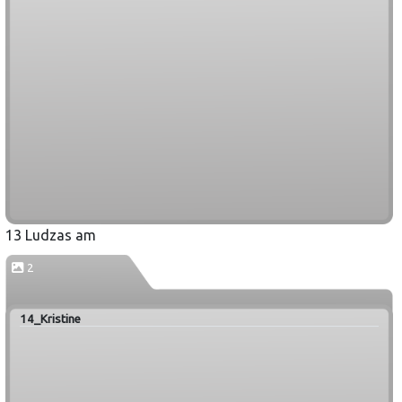
13 Ludzas am
2
14_Kristine