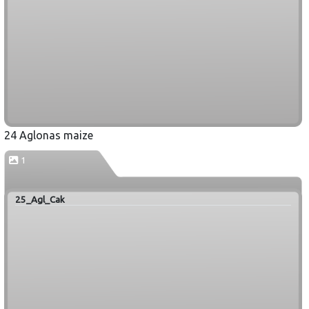
24 Aglonas maize
1
25_Agl_Cak