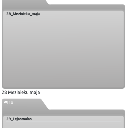
28_Mezinieku_maja
28 Mezinieku maja
10
29_Lejasmalas