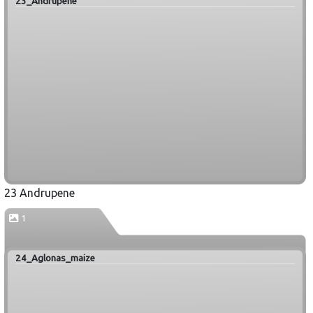
23_Andrupene
23 Andrupene
1
24_Aglonas_maize