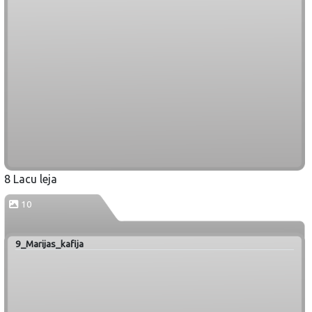
8 Lacu leja
10
9_Marijas_kafija