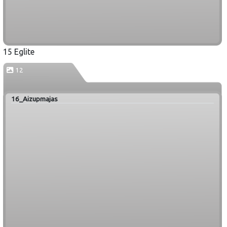
15 Eglite
12
16_Aizupmajas