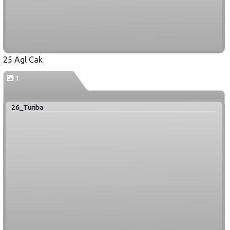
25 Agl Cak
1
26_Turiba