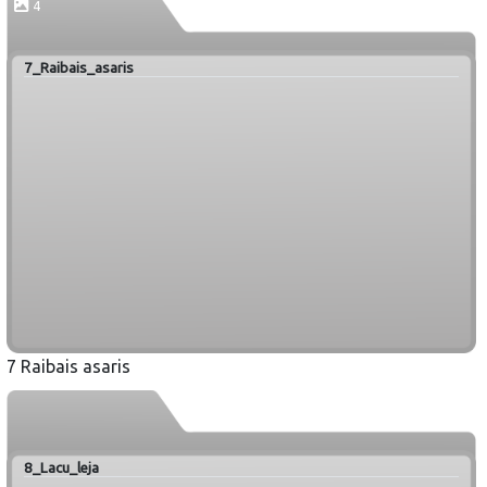
4
7_Raibais_asaris
7 Raibais asaris
8_Lacu_leja