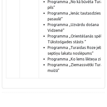
Programma „No kā būvēta Turaid
pils”
Programma „Ienāc tautasdziesmu
pasaulē”
Programma „Uzvārdu došana
Vidzemē”
Programma „Orientēšanās spēle –
Tūkstošgades stāsts ”
Programma „Turaidas Roze jeb
septiņu lakatu noslēpums”
Programma „Ko lems likteņa zirgs
Programma „Ziemassvētki Turaid
muižā”