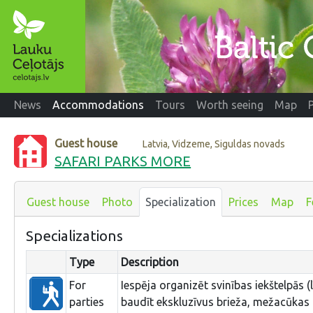
News
Accommodations
Tours
Worth seeing
Map
Guest house
Latvia, Vidzeme, Siguldas novads
SAFARI PARKS MORE
Guest house
Photo
Specialization
Prices
Map
F
Specializations
Type
Description
For
Iespēja organizēt svinības iekštelpās (lī
parties
baudīt ekskluzīvus brieža, mežacūkas 