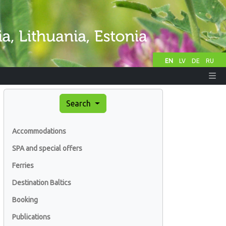
EN
LV
DE
RU
Search
Accommodations
SPA and special offers
Ferries
Destination Baltics
Booking
Publications