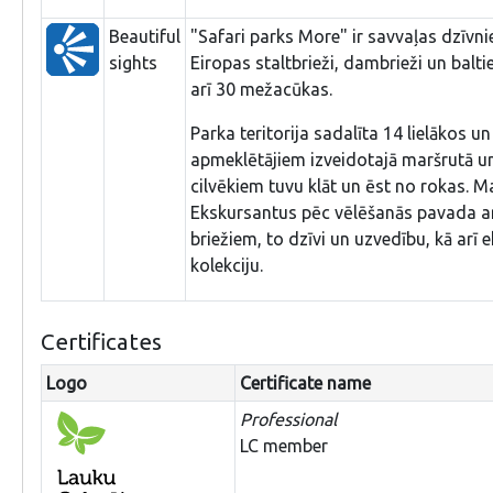
Beautiful
"Safari parks More" ir savvaļas dzīvniek
sights
Eiropas staltbrieži, dambrieži un balti
arī 30 mežacūkas.
Parka teritorija sadalīta 14 lielākos u
apmeklētājiem izveidotajā maršrutā un d
cilvēkiem tuvu klāt un ēst no rokas. M
Ekskursantus pēc vēlēšanās pavada arī 
briežiem, to dzīvi un uzvedību, kā arī 
kolekciju.
Certificates
Logo
Certificate name
Professional
LC member