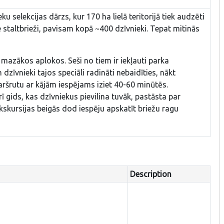
u selekcijas dārzs, kur 170 ha lielā teritorijā tiek audzēti
e staltbrieži, pavisam kopā ~400 dzīvnieki. Tepat mitinās
n mazākos aplokos. Seši no tiem ir iekļauti parka
zīvnieki tajos speciāli radināti nebaidīties, nākt
aršrutu ar kājām iespējams iziet 40-60 minūtēs.
gids, kas dzīvniekus pievilina tuvāk, pastāsta par
ekskursijas beigās dod iespēju apskatīt briežu ragu
Description