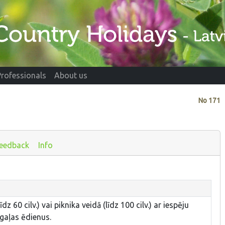
Professionals
About us
No
171
eedback
Info
dz 60 cilv.) vai piknika veidā (līdz 100 cilv.) ar iespēju
gaļas ēdienus.