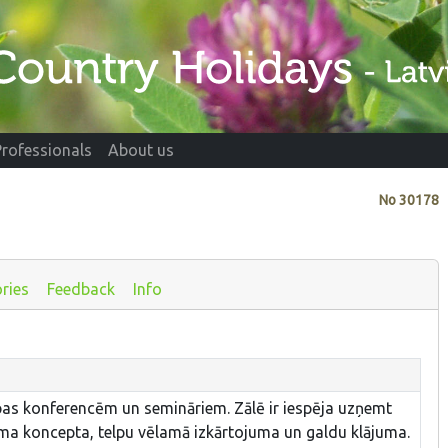
Professionals
About us
No
30178
ries
Feedback
Info
as konferencēm un semināriem. Zālē ir iespēja uzņemt
ma koncepta, telpu vēlamā izkārtojuma un galdu klājuma.