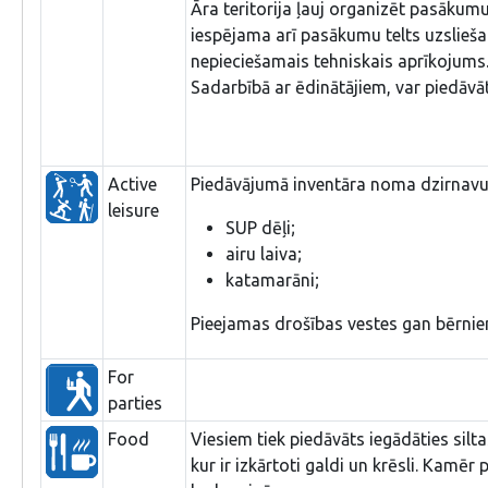
Āra teritorija ļauj organizēt pasākumu
iespējama arī pasākumu telts uzslieš
nepieciešamais tehniskais aprīkojums
Sadarbībā ar ēdinātājiem, var piedāvā
Active
Piedāvājumā inventāra noma dzirnavu
leisure
SUP dēļi;
airu laiva;
katamarāni;
Pieejamas drošības vestes gan bērnie
For
parties
Food
Viesiem tiek piedāvāts iegādāties silt
kur ir izkārtoti galdi un krēsli. Kamēr