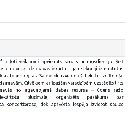
 ir ļoti veiksmīgi apvienots senais ar mūsdienīgo. Šeit
bātas gan vecās dzirnavas iekārtas, gan sekmīgi izmantotas
s tehnoloģijas. Saimnieki izveidojuši lielisku izglītojošu
 dzirnavām. Cilvēkiem ar īpašām vajadzībām uzstādīts lifts
irnavās no atjaunojamā dabas resursa – ūdens ražo
labiekārtota pludmale, organizēts pasākums par
ēta koncertterase, tiek apsvērta iespēja izvietot saules