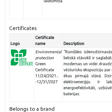
laukumiņā.
Certificates
Certificate
Logo
name
Description
Environmental
“Rundāles ūdensdzirnavās”
protection
lieliskā stāvoklī ir sagla
Green
modernas un videi draudzīga
Certificate
vēsturisku ekspozīciju par
11/24/2021...
ēkas pirmajā stāvā. Dz
-12/31/2027
elektroenerģiju. Ir 
energoefektivitāti, uzbūv
baterijas.
Belongs to a brand