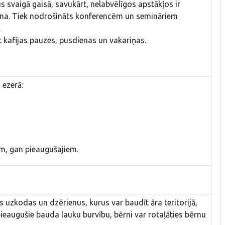
s svaigā gaisā, savukārt, nelabvēlīgos apstākļos ir
ana. Tiek nodrošināts konferencēm un semināriem
.
t kafijas pauzes, pusdienas un vakariņas.
 ezerā:
m, gan pieaugušajiem.
as uzkodas un dzērienus, kurus var baudīt āra teritorijā,
 pieaugušie bauda lauku burvību, bērni var rotaļāties bērnu