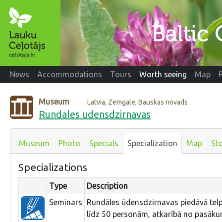
News
Accommodations
Tours
Worth seeing
Map
Museum
Latvia, Zemgale, Bauskas novads
Rundales udensdzirnavas
Museum
Photo
Specials
Specialization
Map
Sto
Specializations
Type
Description
Seminars
Rundāles ūdensdzirnavas piedāvā telp
līdz 50 personām, atkarībā no pasāku