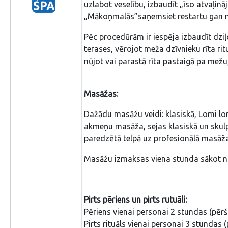
uzlabot veselību, izbaudīt „īso atvaļin
„Mākoņmalās”saņemsiet restartu gan mi
Pēc procedūrām ir iespēja izbaudīt dzi
terases, vērojot meža dzīvnieku rīta ri
nūjot vai parastā rīta pastaigā pa mežu,
Masāžas:
Dažādu masāžu veidi: klasiskā, Lomi lo
akmeņu masāža, sejas klasiskā un skul
paredzētā telpā uz profesionālā masāž
Masāžu izmaksas viena stunda sākot no
Pirts pēriens un pirts rutuāli:
Pēriens vienai personai 2 stundas (pēr
Pirts rituāls vienai personai 3 stundas 