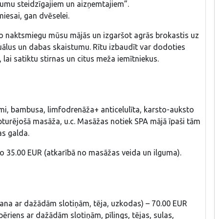
ājumu steidzīgajiem un aizņemtajiem”.
esai, gan dvēselei.
ļo naktsmiegu mūsu mājās un izgaršot agrās brokastis uz
tuālus un dabas skaistumu. Rītu izbaudīt var dodoties
 lai satiktu stirnas un citus meža iemītniekus.
mi, bambusa, limfodrenāža+ anticelulīta, karsto-auksto
pturējošā masāža, u.c. Masāžas notiek SPA mājā īpaši tām
as galda.
 35.00 EUR (atkarībā no masāžas veida un ilguma).
šana ar dažādām slotiņām, tēja, uzkodas) – 70.00 EUR
(pēriens ar dažādām slotiņām, pīlings, tējas, sulas,