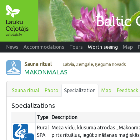
News
Accommodations
Tours
Worth seeing
Map
Sauna ritual
Latvia, Zemgale, Ķeguma novads
MAKONMALAS
Sauna ritual
Photo
Specialization
Map
Feedback
Specializations
Type
Description
Rural
Meža vidū, klusumā atrodas „Mākoņmala
SPA
pirts rituālus, iegūt zināšanas maģiskās