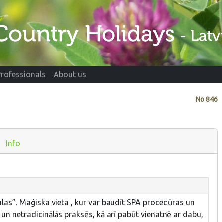
Professionals
About us
No
846
Info
s”. Maģiska vieta , kur var baudīt SPA procedūras un
 un netradicinālās praksēs, kā arī pabūt vienatnē ar dabu,