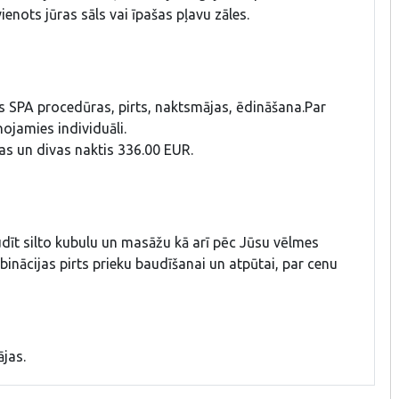
ienots jūras sāls vai īpašas pļavu zāles.
s SPA procedūras, pirts, naktsmājas, ēdināšana.Par
ojamies individuāli.
as un divas naktis 336.00 EUR.
audīt silto kubulu un masāžu kā arī pēc Jūsu vēlmes
inācijas pirts prieku baudīšanai un atpūtai, par cenu
ājas.