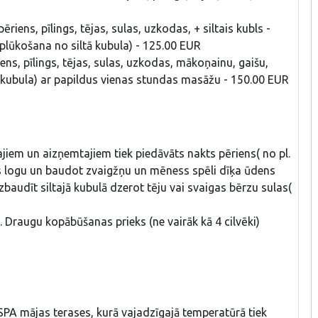
ēriens, pīlings, tējas, sulas, uzkodas, + siltais kubls -
lūkošana no siltā kubula) - 125.00 EUR
riens, pīlings, tējas, sulas, uzkodas, mākoņainu, gaišu,
 kubula) ar papildus vienas stundas masāžu - 150.00 EUR
jiem un aizņemtajiem tiek piedāvāts nakts pēriens( no pl.
rts logu un baudot zvaigžņu un mēness spēli dīķa ūdens
izbaudīt siltajā kubulā dzerot tēju vai svaigas bērzu sulas(
Draugu kopābūšanas prieks (ne vairāk kā 4 cilvēki)
SPA mājas terases, kurā vajadzīgajā temperatūrā tiek