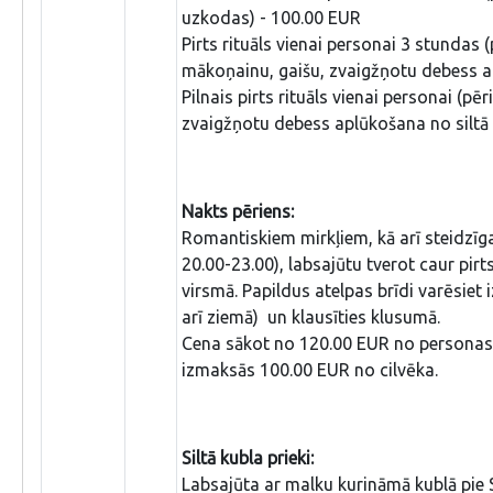
uzkodas) - 100.00 EUR
Pirts rituāls vienai personai 3 stundas (p
mākoņainu, gaišu, zvaigžņotu debess ap
Pilnais pirts rituāls vienai personai (pē
zvaigžņotu debess aplūkošana no siltā
Nakts pēriens:
Romantiskiem mirkļiem, kā arī steidzīga
20.00-23.00), labsajūtu tverot caur pi
virsmā. Papildus atelpas brīdi varēsiet 
arī ziemā) un klausīties klusumā.
Cena sākot no 120.00 EUR no personas. 
izmaksās 100.00 EUR no cilvēka.
Siltā kubla prieki:
Labsajūta ar malku kurināmā kublā pie 