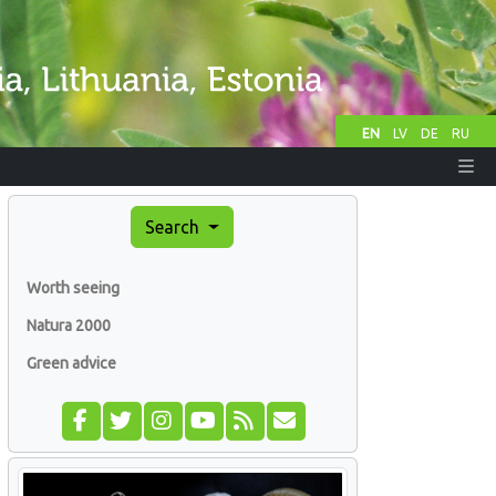
EN
LV
DE
RU
Search
Worth seeing
Natura 2000
Green advice