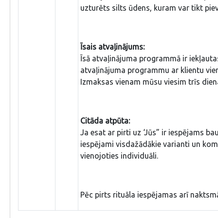
uzturēts silts ūdens, kuram var tikt piev
Īsais atvaļinājums:
Īsā atvaļinājuma programmā ir iekļauta
atvaļinājuma programmu ar klientu vien
Izmaksas vienam mūsu viesim trīs dien
Citāda atpūta:
Ja esat ar pirti uz ‘Jūs” ir iespējams b
iespējami visdažādākie varianti un komb
vienojoties individuāli.
Pēc pirts rituāla iespējamas arī naktsm