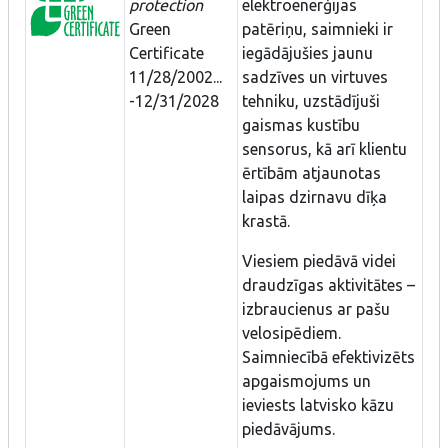
protection
elektroenerģijas
Green
patēriņu, saimnieki ir
Certificate
iegādājušies jaunu
11/28/2002...
sadzīves un virtuves
-12/31/2028
tehniku, uzstādījuši
gaismas kustību
sensorus, kā arī klientu
ērtībām atjaunotas
laipas dzirnavu dīķa
krastā.
Viesiem piedāvā videi
draudzīgas aktivitātes –
izbraucienus ar pašu
velosipēdiem.
Saimniecībā efektivizēts
apgaismojums un
ieviests latvisko kāzu
piedāvājums.