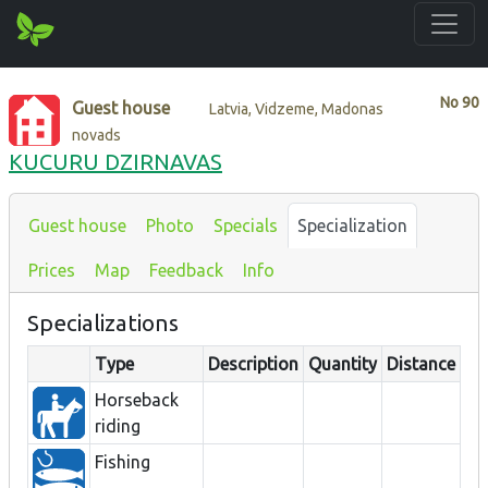
No
90
Guest house
Latvia, Vidzeme, Madonas
novads
KUCURU DZIRNAVAS
Guest house
Photo
Specials
Specialization
Prices
Map
Feedback
Info
Specializations
Type
Description
Quantity
Distance
Horseback
riding
Fishing