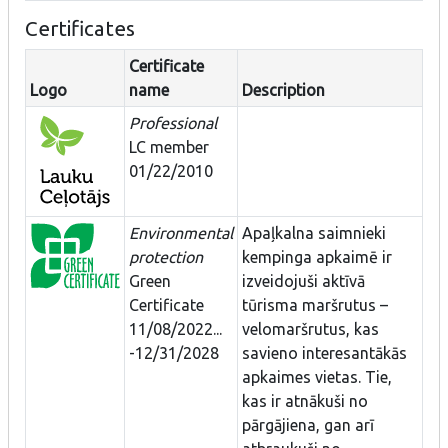
Certificates
Certificate
Logo
name
Description
Professional
LC member
01/22/2010
Environmental
Apaļkalna saimnieki
protection
kempinga apkaimē ir
Green
izveidojuši aktīvā
Certificate
tūrisma maršrutus –
11/08/2022...
velomaršrutus, kas
-12/31/2028
savieno interesantākās
apkaimes vietas. Tie,
kas ir atnākuši no
pārgājiena, gan arī