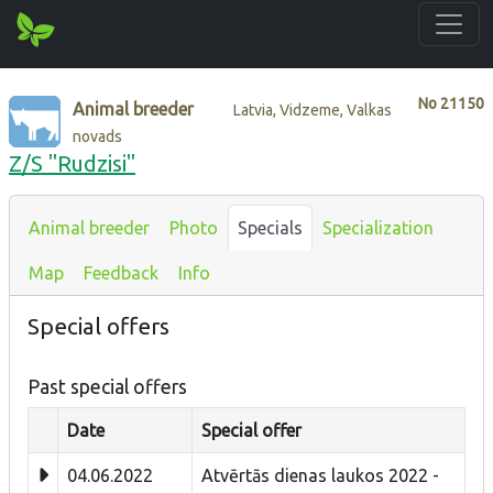
No
21150
Animal breeder
Latvia, Vidzeme, Valkas
novads
Z/S "Rudzisi"
Animal breeder
Photo
Specials
Specialization
Map
Feedback
Info
Special offers
Past special offers
Date
Special offer
04.06.2022
Atvērtās dienas laukos 2022 -