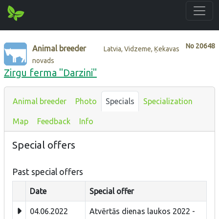
No
20648
Animal breeder
Latvia, Vidzeme, Ķekavas
novads
Zirgu ferma ''Darzini''
Animal breeder
Photo
Specials
Specialization
Map
Feedback
Info
Special offers
Past special offers
Date
Special offer
04.06.2022
Atvērtās dienas laukos 2022 -