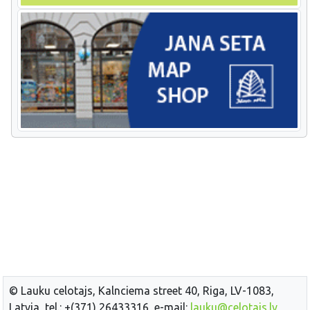
© Lauku celotajs, Kalnciema street 40, Riga, LV-1083,
Latvia, tel.: +(371) 26433316, e-mail:
lauku@celotajs.lv