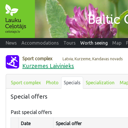
News
Accommodations
Tours
Worth seeing
Map
Sport complex
Latvia, Kurzeme, Kandavas novads
Kurzemes Laivinieks
Sport complex
Photo
Specials
Specialization
Ma
Special offers
Past special offers
Date
Special offer