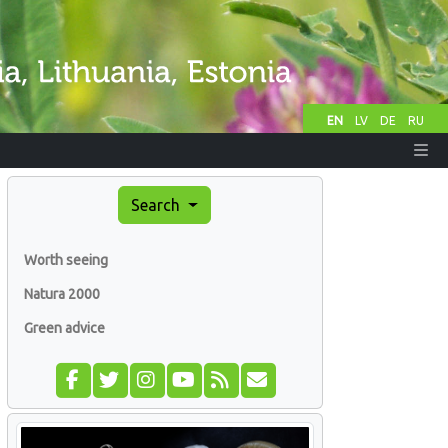
EN
LV
DE
RU
Search
Worth seeing
Natura 2000
Green advice