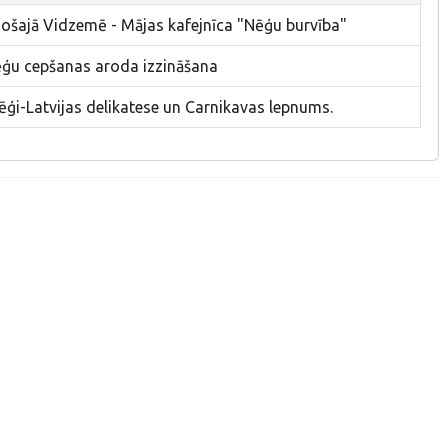
jošajā Vidzemē - Mājas kafejnīca "Nēģu burvība"
ēģu cepšanas aroda izzināšana
ēģi-Latvijas delikatese un Carnikavas lepnums.