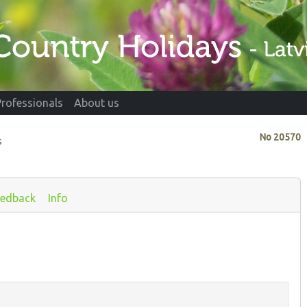
Professionals
About us
No
20570
s
eedback
Info