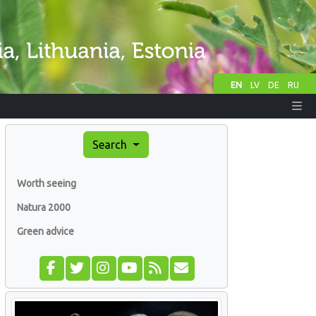
EN
LV
DE
RU
Search
Worth seeing
Natura 2000
Green advice