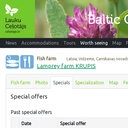
News
Accommodations
Tours
Worth seeing
Map
Fish farm
Latvia, Vidzeme, Carnikavas novad
Lamprey farm KRUPIS
Fish farm
Photo
Specials
Specialization
Map
F
Special offers
Past special offers
Date
Special offer