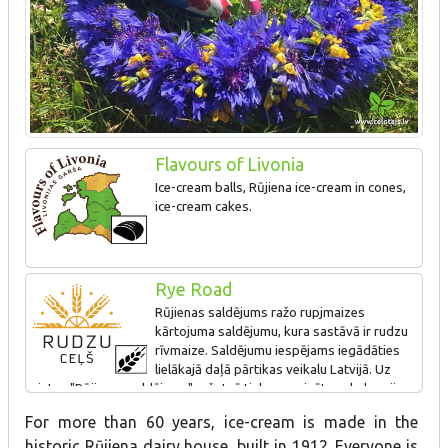
Flavours of Livonia
Ice-cream balls, Rūjiena ice-cream in cones,
ice-cream cakes.
Rye Road
Rūjienas saldējums ražo rupjmaizes
kārtojuma saldējumu, kura sastāvā ir rudzu
rīvmaize. Saldējumu iespējams iegādāties
lielākajā daļā pārtikas veikalu Latvijā. Uz
vietas "Rūjienas saldējuma" ražotnē tiek organizētas ekskursijas
ar produktu degustāciju.
For more than 60 years, ice-cream is made in the
historic Rūjiena dairy house, built in 1912. Everyone is