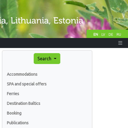
EN
LV
DE
RU
Search
Accommodations
SPA and special offers
Ferries
Destination Baltics
Booking
Publications