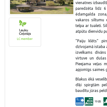
vienatnes izbaudīš
paredzēta līdz 6
ēdamgalda zona,
vakaros siltumu 
telpa ar tualeti. S
atpūtu dienvidu p
LC member
"Paiju klēts" pi
dzīvojamā istaba a
izvelkams dīvāns
virtuve un dušas
Pieejama veļas ma
apjomīgs saimes g
Blakus ēkā veselīb
dīķi spirgtām pe
baudītu jūras peld
13 (2)