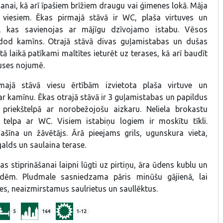
anai, kā arī īpašiem brīžiem draugu vai ģimenes lokā. Māja
 viesiem. Ēkas pirmajā stāvā ir WC, plaša virtuves un
 kas savienojas ar mājīgu dzīvojamo istabu. Vēsos
dod kamīns. Otrajā stāvā divas guļamistabas un dušas
iltā laikā patīkami maltītes ieturēt uz terases, kā arī baudīt
uses nojumē.
rmajā stāvā viesu ērtībām izvietota plaša virtuve un
r kamīnu. Ēkas otrajā stāvā ir 3 guļamistabas un papildus
 priekštelpā ar norobežojošu aizkaru. Neliela brokastu
 telpa ar WC. Visiem istabiņu logiem ir moskītu tīkli.
šīna un žāvētājs. Ārā pieejams grils, ugunskura vieta,
alds un saulaina terase.
as stiprināšanai laipni lūgti uz pirtiņu, āra ūdens kublu un
ldēm. Pludmale sasniedzama pāris minūšu gājienā, lai
es, neaizmirstamus saulrietus un saullēktus.
5
164
1-12