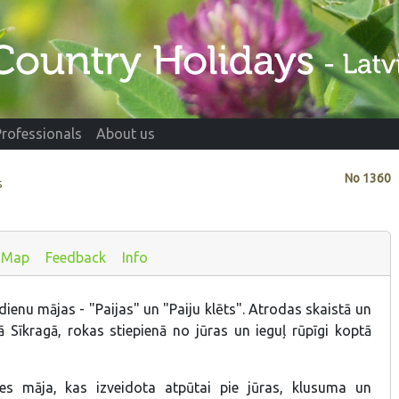
Professionals
About us
No
1360
s
Map
Feedback
Info
dienu mājas - "Paijas" un "Paiju klēts". Atrodas skaistā un
ā Sīkragā, rokas stiepienā no jūras un ieguļ rūpīgi koptā
nes māja, kas izveidota atpūtai pie jūras, klusuma un