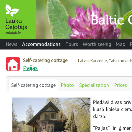
News
Accommodations
Tours
Worth seeing
Map
Self-catering cottage
Latvia, Kurzeme, Talsu novad
Paijas
Self-catering cottage
Photo
Specialization
Prices
Piedāvā divas brīv
klusā lībiešu ciem
dārzā.
"Paijas" ir ģime