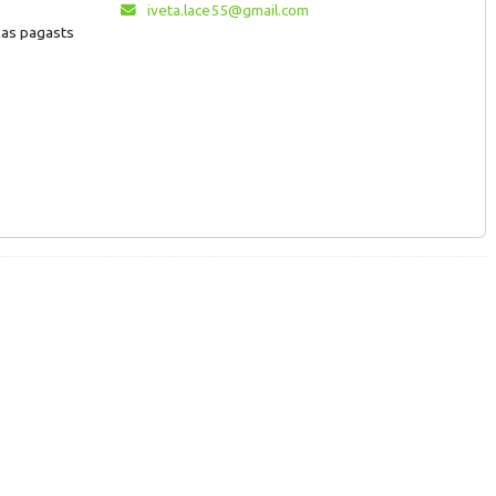
iveta.lace55@gmail.com
lkas pagasts