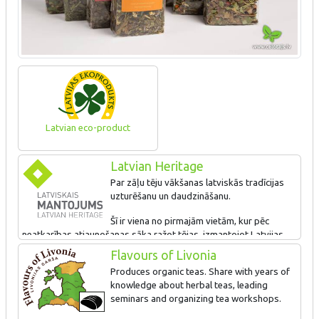
Latvian eco-product
Latvian Heritage
Par zāļu tēju vākšanas latviskās tradīcijas
uzturēšanu un daudzināšanu.
Šī ir viena no pirmajām vietām, kur pēc
neatkarības atjaunošanas sāka ražot tējas, izmantojot Latvijas
savvaļas un dārzā audzētos augus. Saimnieki organizē
Flavours of Livonia
seminārus un tēju darbnīcas. Tūristi var aplūkot saimniecību,
Produces organic teas. Share with years of
noklausīties stāstījumu par tēju veselīgo ietekmi un iegādāties
knowledge about herbal teas, leading
šeit saražoto produkciju.
seminars and organizing tea workshops.