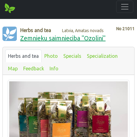
No
21011
Herbs and tea
Latvia, Amatas novads
Zemnieku saimnieciba "Ozolini"
Herbs and tea
Photo
Specials
Specialization
Map
Feedback
Info