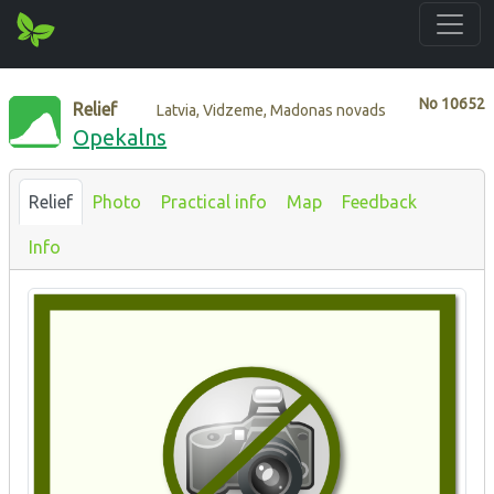
No
10652
Relief
Latvia, Vidzeme, Madonas novads
Opekalns
Relief
Photo
Practical info
Map
Feedback
Info