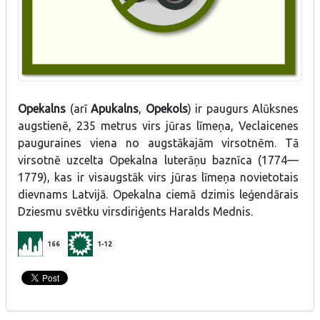
Opekalns
(arī
Apukalns
,
Opekols
) ir paugurs Alūksnes
augstienē, 235 metrus virs jūras līmeņa, Veclaicenes
pauguraines viena no augstākajām virsotnēm. Tā
virsotnē uzcelta Opekalna luterāņu baznīca (1774—
1779), kas ir visaugstāk virs jūras līmeņa novietotais
dievnams Latvijā. Opekalna ciemā dzimis leģendārais
Dziesmu svētku virsdiriģents Haralds Mednis.
166
1-12