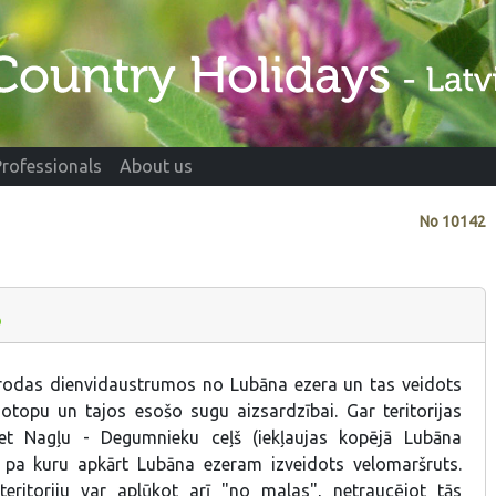
Professionals
About us
No
10142
o
rodas dienvidaustrumos no Lubāna ezera un tas veidots
topu un tajos esošo sugu aizsardzībai. Gar teritorijas
et Nagļu - Degumnieku ceļš (iekļaujas kopējā Lubāna
 pa kuru apkārt Lubāna ezeram izveidots velomaršruts.
eritoriju var aplūkot arī "no malas", netraucējot tās