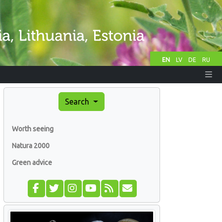
EN
LV
DE
RU
Search
Worth seeing
Natura 2000
Green advice