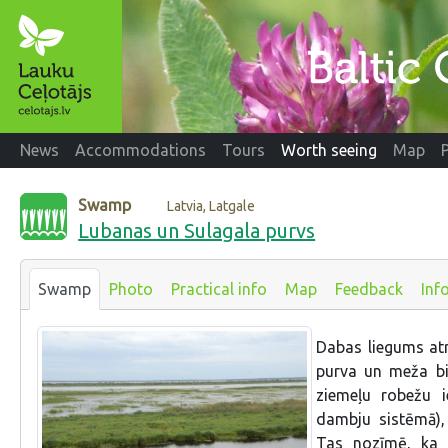
News
Accommodations
Tours
Worth seeing
Map
Swamp
Latvia, Latgale
Lubanas un Sulagala purvs
Swamp
Photo
Practical info
Map
Feedback
Inf
Dabas liegums at
purva un meža bio
ziemeļu robežu i
dambju sistēmā),
Tas nozīmē, ka t